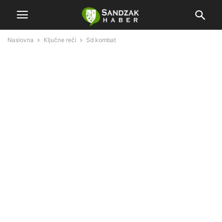
Naslovna
Ključne reči
Sd kombat