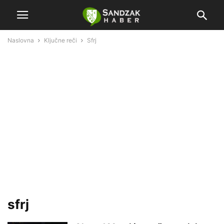
Naslovna
Ključne reči
Sfrj
sfrj