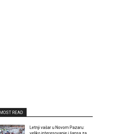
MOST READ
Letnji vašar u Novom Pazaru:
veliko interesovanje i šansa za