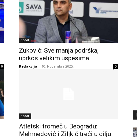
Sport
Zuković: Sve manja podrška,
uprkos velikim uspesima
Redakcija
-
10. Novembra 2025.
0
0
Sport
Atletski tromeč u Beogradu:
Mehmedović i Ziljkić treći u cilju