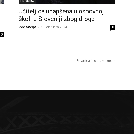
HRONIKA
Učiteljica uhapšena u osnovnoj
školi u Sloveniji zbog droge
Redakcija
-
6. Februara 2024.
0
0
Stranica 1 od ukupno 4