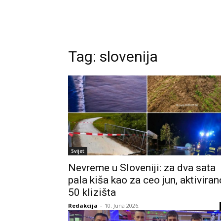
Tag:
slovenija
Svijet
Nevreme u Sloveniji: za dva sata
pala kiša kao za ceo jun, aktiviran
50 klizišta
Redakcija
-
10. Juna 2026.