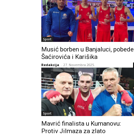
Sport
Musić borben u Banjaluci, pobede
Šaćirovića i Karišika
Redakcija
-
27. Novembra 2025.
Sport
Mavrić finalista u Kumanovu:
Protiv Jilmaza za zlato