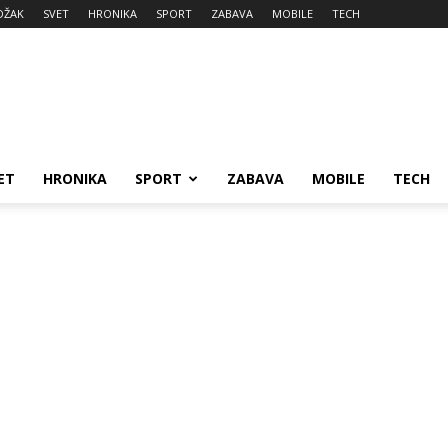
DŽAK
SVET
HRONIKA
SPORT
ZABAVA
MOBILE
TECH
ET
HRONIKA
SPORT
ZABAVA
MOBILE
TECH