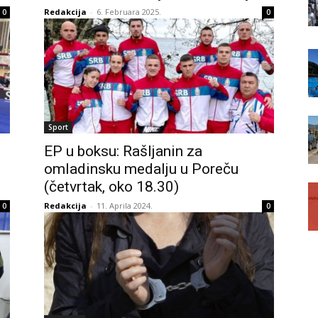
Redakcija
-
6. Februara 2025.
0
0
Sport
EP u boksu: Rašljanin za
omladinsku medalju u Poreču
(četvrtak, oko 18.30)
Redakcija
-
11. Aprila 2024.
0
0