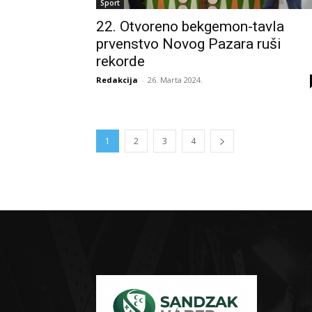
Sport
22. Otvoreno bekgemon-tavla
prvenstvo Novog Pazara ruši
rekorde
Redakcija
-
26. Marta 2024.
1
2
3
4