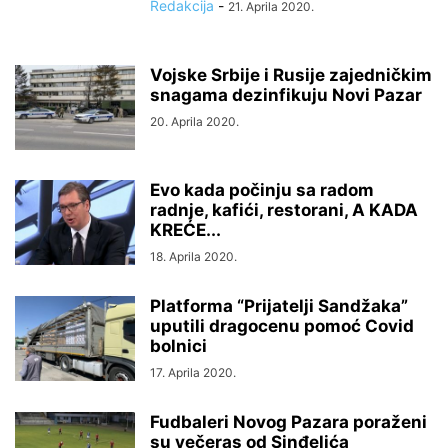
Redakcija
-
21. Aprila 2020.
Vojske Srbije i Rusije zajedničkim
snagama dezinfikuju Novi Pazar
20. Aprila 2020.
Evo kada počinju sa radom
radnje, kafići, restorani, A KADA
KREĆE...
18. Aprila 2020.
Platforma “Prijatelji Sandžaka”
uputili dragocenu pomoć Covid
bolnici
17. Aprila 2020.
Fudbaleri Novog Pazara poraženi
su večeras od Sinđelića