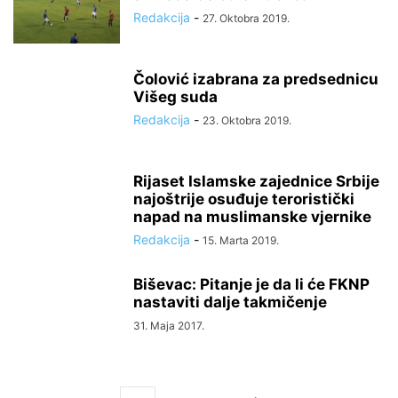
Redakcija
-
27. Oktobra 2019.
Čolović izabrana za predsednicu
Višeg suda
Redakcija
-
23. Oktobra 2019.
Rijaset Islamske zajednice Srbije
najoštrije osuđuje teroristički
napad na muslimanske vjernike
Redakcija
-
15. Marta 2019.
Biševac: Pitanje je da li će FKNP
nastaviti dalje takmičenje
31. Maja 2017.