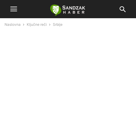
Naslovna
Ključne reči
Srbije