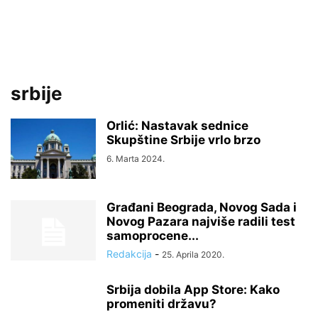
srbije
Orlić: Nastavak sednice
Skupštine Srbije vrlo brzo
6. Marta 2024.
Građani Beograda, Novog Sada i
Novog Pazara najviše radili test
samoprocene...
Redakcija
-
25. Aprila 2020.
Srbija dobila App Store: Kako
promeniti državu?