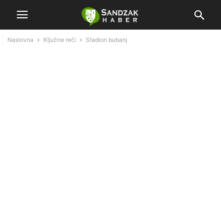
Naslovna
Ključne reči
Stadion bubanj