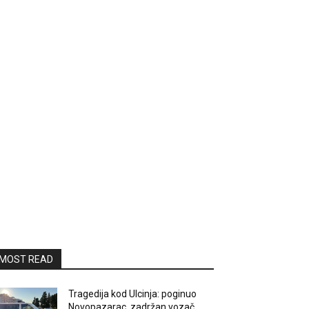
MOST READ
Tragedija kod Ulcinja: poginuo
Novopazarac, zadržan vozač