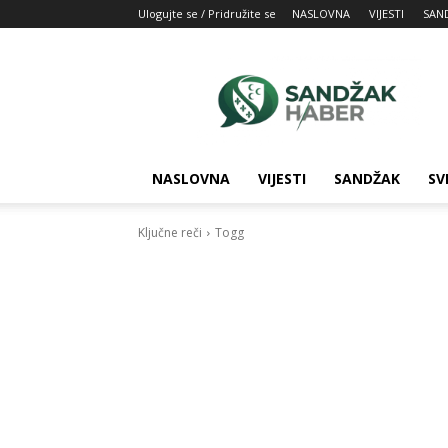
Ulogujte se / Pridružite se
NASLOVNA
VIJESTI
SAN
SandžakHaber:
Vaš
izvor
najnovijih
vesti
iz
NASLOVNA
VIJESTI
SANDŽAK
SV
Sandžaka
Ključne reči
Togg