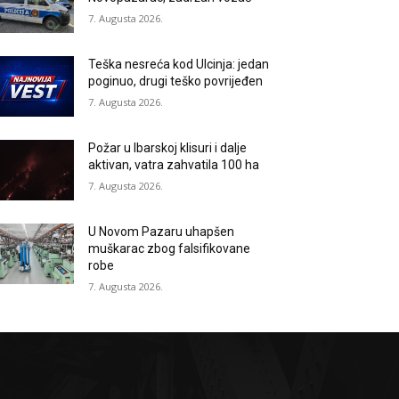
7. Augusta 2026.
Teška nesreća kod Ulcinja: jedan
poginuo, drugi teško povrijeđen
7. Augusta 2026.
Požar u Ibarskoj klisuri i dalje
aktivan, vatra zahvatila 100 ha
7. Augusta 2026.
U Novom Pazaru uhapšen
muškarac zbog falsifikovane
robe
7. Augusta 2026.