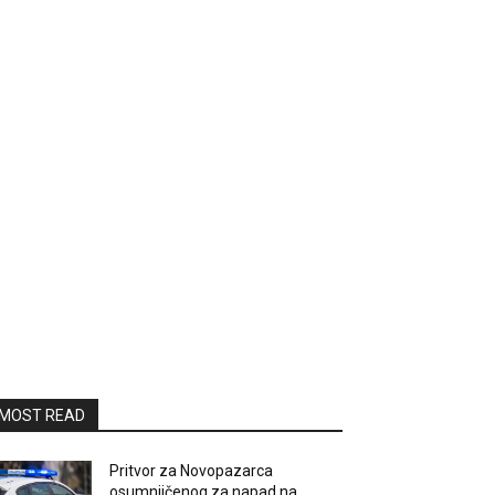
MOST READ
Pritvor za Novopazarca
osumnjičenog za napad na