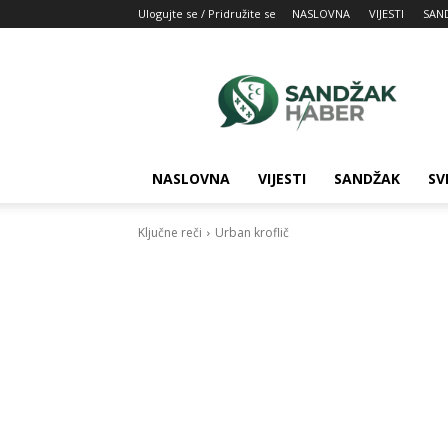
Ulogujte se / Pridružite se
NASLOVNA
VIJESTI
SAN
SandžakHaber:
Vaš
izvor
najnovijih
vesti
iz
NASLOVNA
VIJESTI
SANDŽAK
SV
Sandžaka
Ključne reči
Urban kroflič