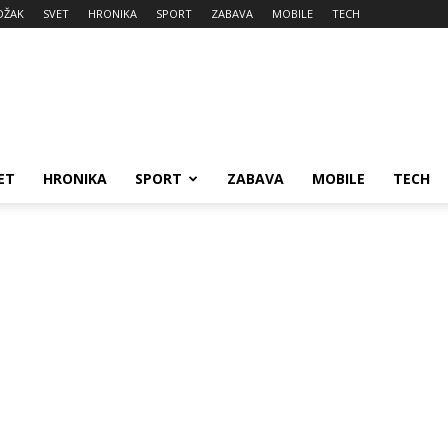
DŽAK
SVET
HRONIKA
SPORT
ZABAVA
MOBILE
TECH
ET
HRONIKA
SPORT
ZABAVA
MOBILE
TECH