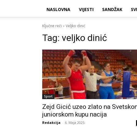
NASLOVNA
VIJESTI
SANDŽAK
SV
Ključne reči
Veljko dinić
Tag:
veljko dinić
Sport
Zejd Gicić uzeo zlato na Svetsk
juniorskom kupu nacija
Redakcija
-
6. Maja 2025.