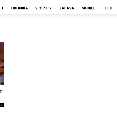
ET
HRONIKA
SPORT
ZABAVA
MOBILE
TECH
om
0