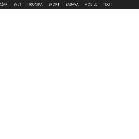
DŽAK
SVET
HRONIKA
SPORT
ZABAVA
MOBILE
TECH