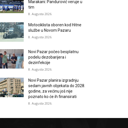
Marakani: Pandurović veruje u
tim
8. Augusta 2026.
Motociklista oboren kod Hitne
službe u Novom Pazaru
8. Augusta 2026.
Novi Pazar počeo besplatnu
podelu dezobarijera i
dezinfekcije
8. Augusta 2026.
Novi Pazar planira izgradnju
sedam javnih objekata do 2028.
godine, za većinu još nije
poznato ko će ih finansirati
8. Augusta 2026.