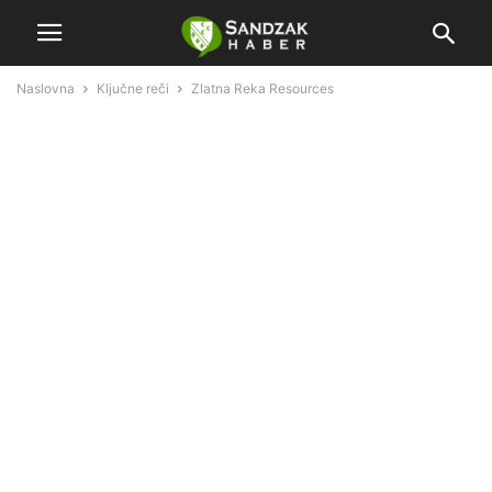
Naslovna
Ključne reči
Zlatna Reka Resources