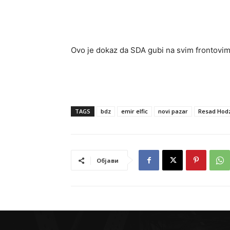
Ovo je dokaz da SDA gubi na svim frontovima 
TAGS
bdz
emir elfic
novi pazar
Resad Hodz
Објави