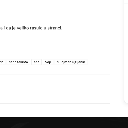
i da je veliko rasulo u stranci.
ić
sandzakinfo
sda
Sdp
sulejman ugljanin