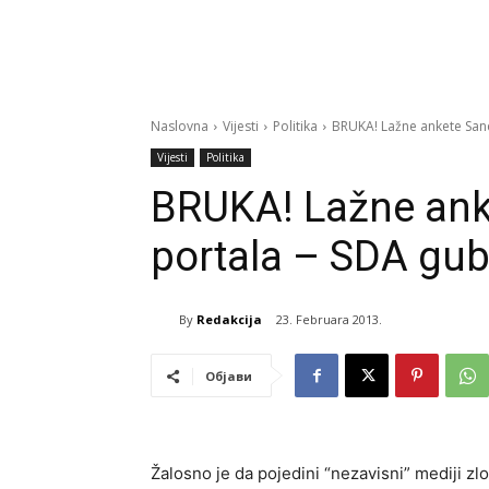
Naslovna
Vijesti
Politika
BRUKA! Lažne ankete San
Vijesti
Politika
BRUKA! Lažne ank
portala – SDA gu
By
Redakcija
23. Februara 2013.
Објави
Žalosno je da pojedini “nezavisni” mediji zl