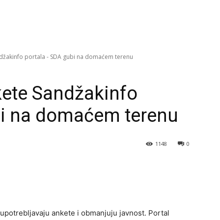
džakinfo portala - SDA gubi na domaćem terenu
ete Sandžakinfo
bi na domaćem terenu
1148
0
oupotrebljavaju ankete i obmanjuju javnost. Portal