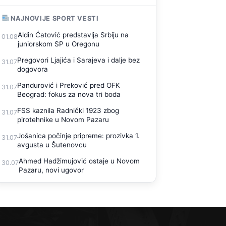
NAJNOVIJE SPORT VESTI
Aldin Ćatović predstavlja Srbiju na
01.08
juniorskom SP u Oregonu
Pregovori Ljajića i Sarajeva i dalje bez
31.07
dogovora
Pandurović i Preković pred OFK
31.07
Beograd: fokus za nova tri boda
FSS kaznila Radnički 1923 zbog
31.07
pirotehnike u Novom Pazaru
Jošanica počinje pripreme: prozivka 1.
31.07
avgusta u Šutenovcu
Ahmed Hadžimujović ostaje u Novom
30.07
Pazaru, novi ugovor