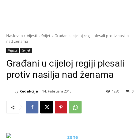
Naslovna
Vijesti
Svijet
Građani u cijeloj regiji plesali protiv nasilja
nad ženama
Vijesti
Svijet
Građani u cijeloj regiji plesali
protiv nasilja nad ženama
By
Redakcija
14. Februara 2013.
1270
0