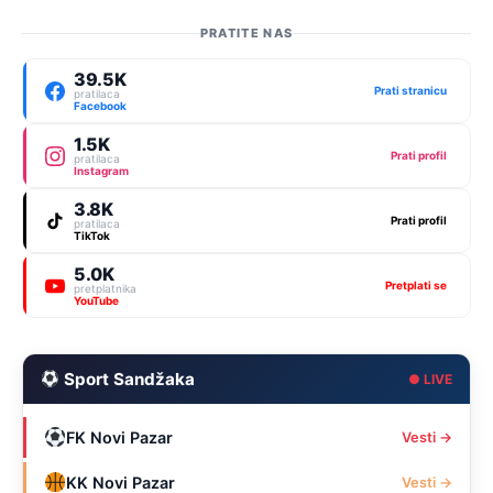
PRATITE NAS
39.5K
Prati stranicu
pratilaca
Facebook
1.5K
Prati profil
pratilaca
Instagram
3.8K
Prati profil
pratilaca
TikTok
5.0K
Pretplati se
pretplatnika
YouTube
Sport Sandžaka
● LIVE
FK Novi Pazar
Vesti →
KK Novi Pazar
Vesti →