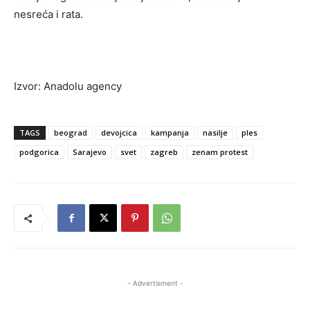
nesreća i rata.
Izvor: Anadolu agency
TAGS
beograd
devojcica
kampanja
nasilje
ples
podgorica
Sarajevo
svet
zagreb
zenam protest
- Advertisment -