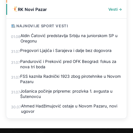
RK Novi Pazar
Vesti →
NAJNOVIJE SPORT VESTI
Aldin Ćatović predstavlja Srbiju na juniorskom SP u
01.08
Oregonu
Pregovori Ljajića i Sarajeva i dalje bez dogovora
31.07
Pandurović i Preković pred OFK Beograd: fokus za
31.07
nova tri boda
FSS kaznila Radnički 1923 zbog pirotehnike u Novom
31.07
Pazaru
Jošanica počinje pripreme: prozivka 1. avgusta u
31.07
Šutenovcu
Ahmed Hadžimujović ostaje u Novom Pazaru, novi
30.07
ugovor