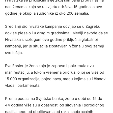
I Hrvatska se priključila svjetskoj kampanji protiv nasilja
nad ženama, koja se u svijetu održava 15 godina, a ove
godine je okupila sudionike iz oko 200 zemalja.
Središnji dio hrvatske kampanje odvijao se u Zagrebu,
dok se plesalo i u drugim gradovima . Mediji navode da se
Hrvatska s razlogom ove godine priključila globalnoj
kampanji, jer je situacija zlostavljanih žena u ovoj zemlji
sve lošija.
Eva Ensler je žena koja je zapravo i pokrenula ovu
manifestaciju, a tokom vremena pridružilo joj se više od
15.000 organizacija, pojedinaca, među kojima su i članovi
vlada i parlamenata.
Prema podacima Svjetske banke, žene u dobi od 15 do
44 godina više su u opasnosti od silovanja i porodičnog
nasilja nego od obolijevanja od raka, saobraćajnih