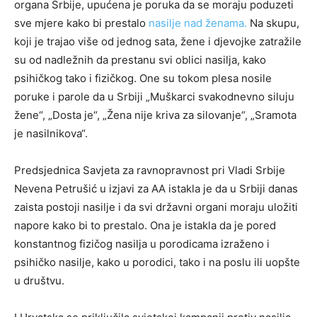
organa Srbije, upućena je poruka da se moraju poduzeti
sve mjere kako bi prestalo
nasilje nad ženama.
Na skupu,
koji je trajao više od jednog sata, žene i djevojke zatražile
su od nadležnih da prestanu svi oblici nasilja, kako
psihičkog tako i fizičkog. One su tokom plesa nosile
poruke i parole da u Srbiji „Muškarci svakodnevno siluju
žene“, „Dosta je“, „Žena nije kriva za silovanje“, „Sramota
je nasilnikova“.
Predsjednica Savjeta za ravnopravnost pri Vladi Srbije
Nevena Petrušić u izjavi za AA istakla je da u Srbiji danas
zaista postoji nasilje i da svi državni organi moraju uložiti
napore kako bi to prestalo. Ona je istakla da je pored
konstantnog fizičog nasilja u porodicama izraženo i
psihičko nasilje, kako u porodici, tako i na poslu ili uopšte
u društvu.