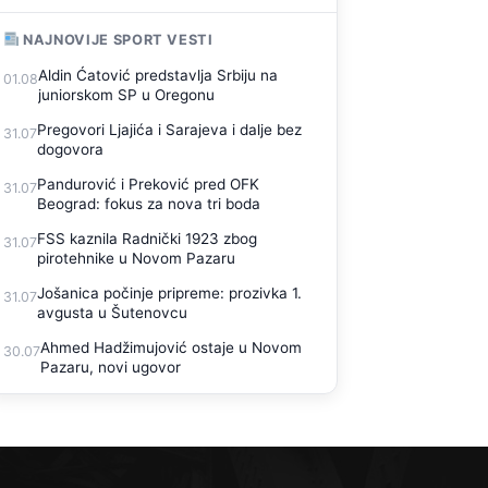
NAJNOVIJE SPORT VESTI
Aldin Ćatović predstavlja Srbiju na
01.08
juniorskom SP u Oregonu
Pregovori Ljajića i Sarajeva i dalje bez
31.07
dogovora
Pandurović i Preković pred OFK
31.07
Beograd: fokus za nova tri boda
FSS kaznila Radnički 1923 zbog
31.07
pirotehnike u Novom Pazaru
Jošanica počinje pripreme: prozivka 1.
31.07
avgusta u Šutenovcu
Ahmed Hadžimujović ostaje u Novom
30.07
Pazaru, novi ugovor