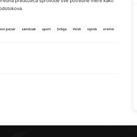
rivredna preduzeća sprovode sve potrebne mere kako
vodotokova.
ovi pazar
sandzak
sport
Srbija
Vesti
vijesti
vreme