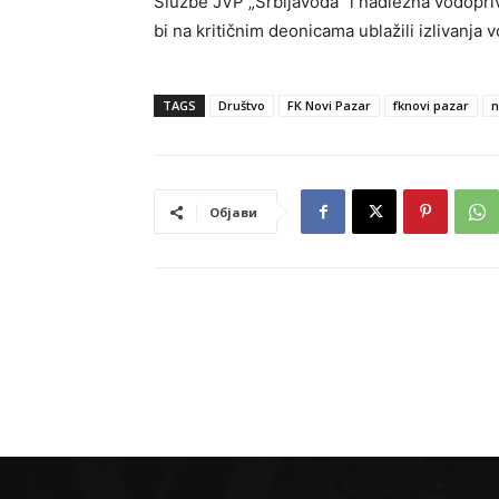
Službe JVP „Srbijavoda” i nadležna vodop
bi na kritičnim deonicama ublažili izlivanja 
TAGS
Društvo
FK Novi Pazar
fknovi pazar
n
Објави