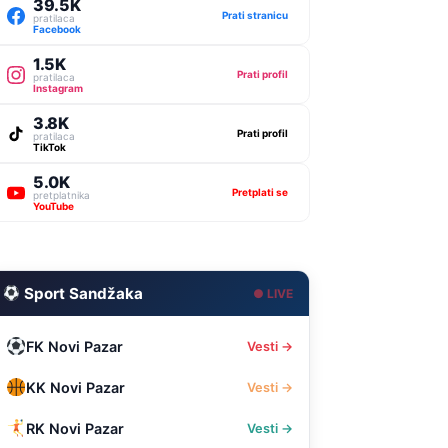
39.5K
Prati stranicu
pratilaca
Facebook
1.5K
Prati profil
pratilaca
Instagram
3.8K
Prati profil
pratilaca
TikTok
5.0K
Pretplati se
pretplatnika
YouTube
Sport Sandžaka
● LIVE
FK Novi Pazar
Vesti →
KK Novi Pazar
Vesti →
RK Novi Pazar
Vesti →