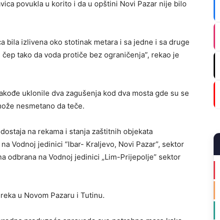
ica povukla u korito i da u opštini Novi Pazar nije bilo
a bila izlivena oko stotinak metara i sa jedne i sa druge
 čep tako da voda protiče bez ograničenja”, rekao je
takođe uklonile dva zagušenja kod dva mosta gde su se
 može nesmetano da teče.
dostaja na rekama i stanja zaštitnih objekata
a Vodnoj jedinici “Ibar- Kraljevo, Novi Pazar”, sektor
a odbrana na Vodnoj jedinici „Lim-Prijepolje” sektor
 reka u Novom Pazaru i Tutinu.