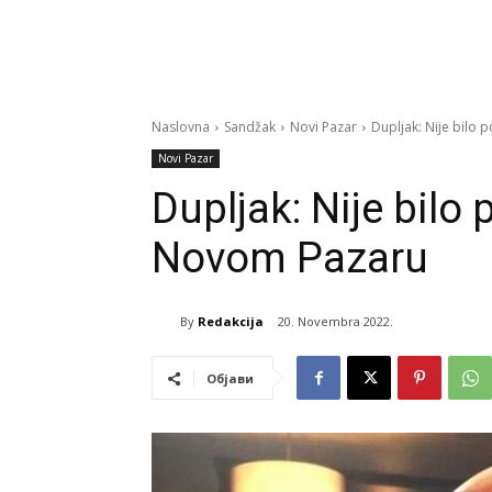
Naslovna
Sandžak
Novi Pazar
Dupljak: Nije bilo 
Novi Pazar
Dupljak: Nije bilo
Novom Pazaru
By
Redakcija
20. Novembra 2022.
Објави