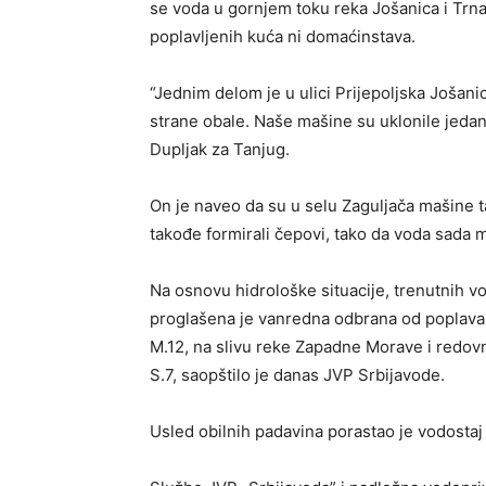
se voda u gornjem toku reka Jošanica i Trnav
poplavljenih kuća ni domaćinstava.
“Jednim delom je u ulici Prijepoljska Jošanic
strane obale. Naše mašine su uklonile jedan
Dupljak za Tanjug.
On je naveo da su u selu Zaguljača mašine 
takođe formirali čepovi, tako da voda sada
Na osnovu hidrološke situacije, trenutnih vo
proglašena je vanredna odbrana od poplava n
M.12, na slivu reke Zapadne Morave i redovn
S.7, saopštilo je danas JVP Srbijavode.
Usled obilnih padavina porastao je vodostaj