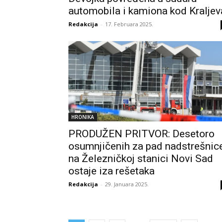
automobila i kamiona kod Kraljev
Redakcija
-
17. Februara 2025.
HRONIKA
PRODUŽEN PRITVOR: Desetoro
osumnjičenih za pad nadstrešnic
na Železničkoj stanici Novi Sad
ostaje iza rešetaka
Redakcija
-
29. Januara 2025.