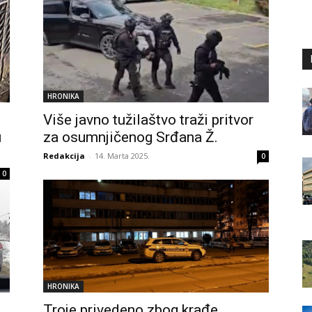
HRONIKA
Više javno tužilaštvo traži pritvor
u
za osumnjičenog Srđana Ž.
Redakcija
-
14. Marta 2025.
0
0
HRONIKA
Troje privedeno zbog krađe