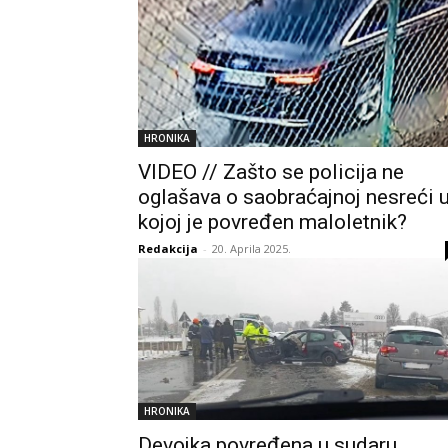
HRONIKA
VIDEO // Zašto se policija ne
oglašava o saobraćajnoj nesreći 
kojoj je povređen maloletnik?
Redakcija
-
20. Aprila 2025.
HRONIKA
Devojka povređena u sudaru