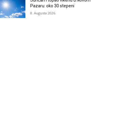
Sunčan i topao vikend u Novom
Pazaru: oko 30 stepeni
8. Augusta 2026.