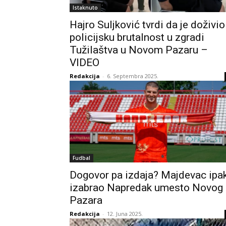
Istaknuto
Hajro Suljković tvrdi da je doživio
policijsku brutalnost u zgradi
Tužilaštva u Novom Pazaru –
VIDEO
Redakcija
-
6. Septembra 2025.
Fudbal
Dogovor pa izdaja? Majdevac ipa
izabrao Napredak umesto Novog
Pazara
Redakcija
-
12. Juna 2025.