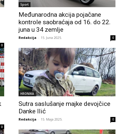
Sport
Međunarodna akcija pojačane
kontrole saobraćaja od 16. do 22.
juna u 34 zemlje
Redakcija
-
15. Juna 2025.
0
0
HRONIKA
k
Sutra saslušanje majke devojčice
Danke Ilić
Redakcija
-
15. Maja 2025.
0
0