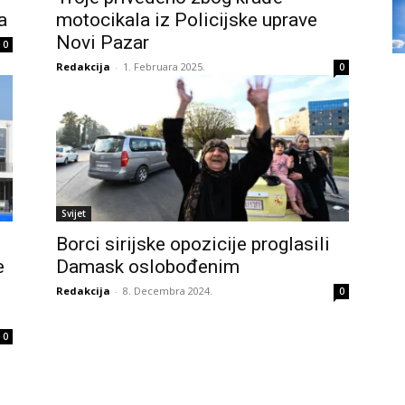
a
motocikala iz Policijske uprave
Novi Pazar
0
Redakcija
-
1. Februara 2025.
0
Svijet
Borci sirijske opozicije proglasili
e
Damask oslobođenim
Redakcija
-
8. Decembra 2024.
0
0