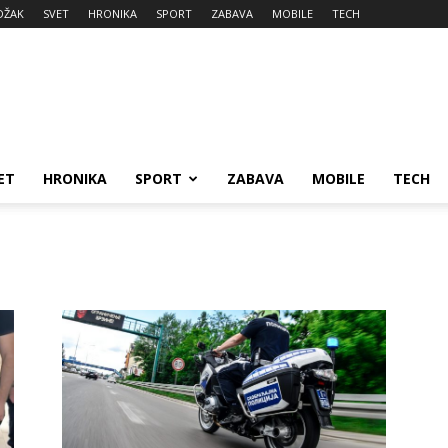
DŽAK
SVET
HRONIKA
SPORT
ZABAVA
MOBILE
TECH
ET
HRONIKA
SPORT
ZABAVA
MOBILE
TECH