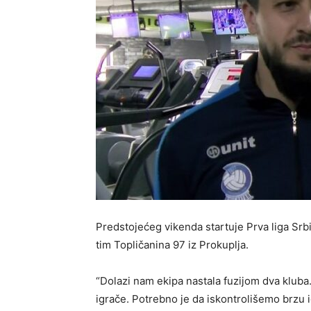
Predstojećeg vikenda startuje Prva liga Srb
tim Topličanina 97 iz Prokuplja.
“Dolazi nam ekipa nastala fuzijom dva kluba
igrače. Potrebno je da iskontrolišemo brzu ig