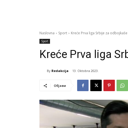
Naslovna
Sport
Kreće Prva liga Srbije za odbojkaše
Sport
Kreće Prva liga Sr
By
Redakcija
13. Oktobra 2023.
Објави