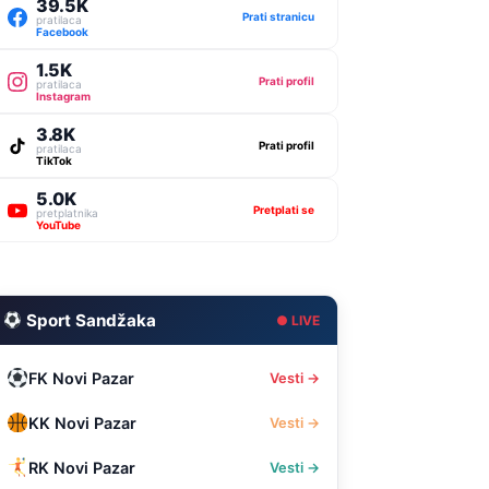
39.5K
Prati stranicu
pratilaca
Facebook
1.5K
Prati profil
pratilaca
Instagram
3.8K
Prati profil
pratilaca
TikTok
5.0K
Pretplati se
pretplatnika
YouTube
Sport Sandžaka
● LIVE
FK Novi Pazar
Vesti →
KK Novi Pazar
Vesti →
RK Novi Pazar
Vesti →