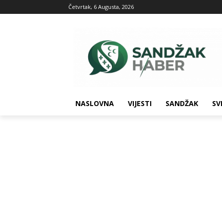
Četvrtak, 6 Augusta, 2026
NASLOVNA
VIJESTI
SANDŽAK
SV