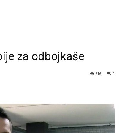
bije za odbojkaše
816
0