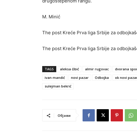
drugostepenom rangu.
M. Minić
The post Kreće Prva liga Srbije za odbojkaše
The post Kreće Prva liga Srbije za odbojkaše
TAGS
aleksa ćibić
almir rugovac
dvorana spo
ivan mandić
novi pazar
Odbojka
ok novi paza
sulejman bekrić
Објави