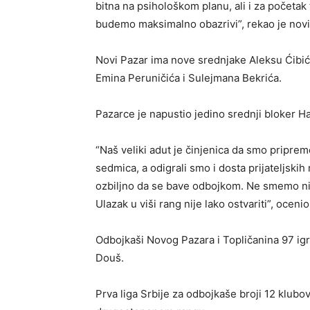
bitna na psihološkom planu, ali i za početak
budemo maksimalno obazrivi”, rekao je nov
Novi Pazar ima nove srednjake Aleksu Ćibića
Emina Peruničića i Sulejmana Bekrića.
Pazarce je napustio jedino srednji bloker Har
“Naš veliki adut je činjenica da smo pripre
sedmica, a odigrali smo i dosta prijateljsk
ozbiljno da se bave odbojkom. Ne smemo nik
Ulazak u viši rang nije lako ostvariti”, oceni
Odbojkaši Novog Pazara i Topličanina 97 ig
Douš.
Prva liga Srbije za odbojkaše broji 12 klubo