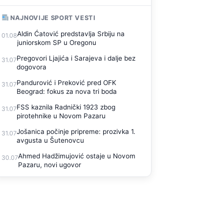
NAJNOVIJE SPORT VESTI
Aldin Ćatović predstavlja Srbiju na
01.08
juniorskom SP u Oregonu
Pregovori Ljajića i Sarajeva i dalje bez
31.07
dogovora
Pandurović i Preković pred OFK
31.07
Beograd: fokus za nova tri boda
FSS kaznila Radnički 1923 zbog
31.07
pirotehnike u Novom Pazaru
Jošanica počinje pripreme: prozivka 1.
31.07
avgusta u Šutenovcu
Ahmed Hadžimujović ostaje u Novom
30.07
Pazaru, novi ugovor