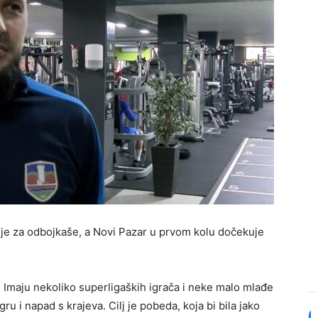
ije za odbojkaše, a Novi Pazar u prvom kolu dočekuje
. Imaju nekoliko superligaških igrača i neke malo mlađe
ru i napad s krajeva. Cilj je pobeda, koja bi bila jako