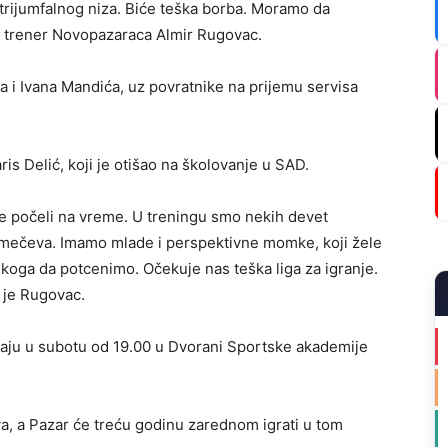
 trijumfalnog niza. Biće teška borba. Moramo da
i trener Novopazaraca Almir Rugovac.
 i Ivana Mandića, uz povratnike na prijemu servisa
is Delić, koji je otišao na školovanje u SAD.
me počeli na vreme. U treningu smo nekih devet
ih mečeva. Imamo mlade i perspektivne momke, koji žele
oga da potcenimo. Očekuje nas teška liga za igranje.
o je Rugovac.
raju u subotu od 19.00 u Dvorani Sportske akademije
va, a Pazar će treću godinu zarednom igrati u tom