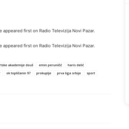
 appeared first on Radio Televizija Novi Pazar.
 appeared first on Radio Televizija Novi Pazar.
rtske akademije douš
emin peruničić
haris delić
r
ok topličanin 97
prokuplje
prva liga srbije
sport