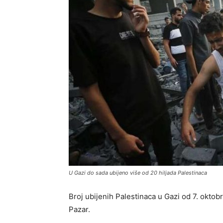
U Gazi do sada ubijeno više od 20 hiljada Palestinaca
Broj ubijenih Palestinaca u Gazi od 7. oktobr
Pazar.