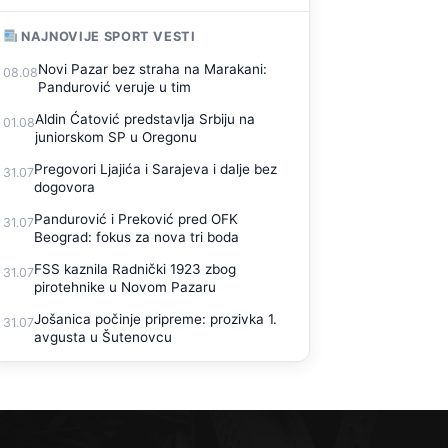
NAJNOVIJE SPORT VESTI
Novi Pazar bez straha na Marakani:
08.08
Pandurović veruje u tim
Aldin Ćatović predstavlja Srbiju na
01.08
juniorskom SP u Oregonu
Pregovori Ljajića i Sarajeva i dalje bez
31.07
dogovora
Pandurović i Preković pred OFK
31.07
Beograd: fokus za nova tri boda
FSS kaznila Radnički 1923 zbog
31.07
pirotehnike u Novom Pazaru
Jošanica počinje pripreme: prozivka 1.
31.07
avgusta u Šutenovcu