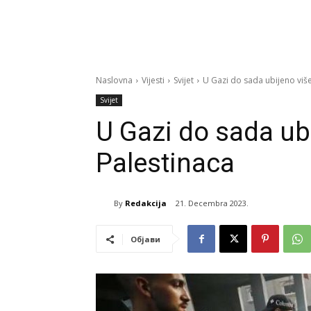
Naslovna
Vijesti
Svijet
U Gazi do sada ubijeno više
Svijet
U Gazi do sada ubi
Palestinaca
By
Redakcija
21. Decembra 2023.
Објави