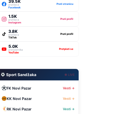
39.5K
Prati stranicu
pratilaca
Facebook
1.5K
Prati profil
pratilaca
Instagram
3.8K
Prati profil
pratilaca
TikTok
5.0K
Pretplati se
pretplatnika
YouTube
Sport Sandžaka
● LIVE
FK Novi Pazar
Vesti →
KK Novi Pazar
Vesti →
RK Novi Pazar
Vesti →