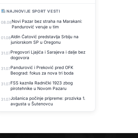
NAJNOVIJE SPORT VESTI
Novi Pazar bez straha na Marakani:
08.08
Pandurović veruje u tim
Aldin Ćatović predstavlja Srbiju na
01.08
juniorskom SP u Oregonu
Pregovori Ljajića i Sarajeva i dalje bez
31.07
dogovora
Pandurović i Preković pred OFK
31.07
Beograd: fokus za nova tri boda
FSS kaznila Radnički 1923 zbog
31.07
pirotehnike u Novom Pazaru
Jošanica počinje pripreme: prozivka 1.
31.07
avgusta u Šutenovcu