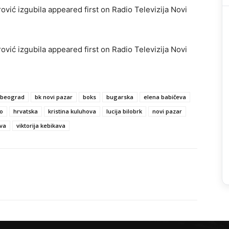
ović izgubila appeared first on Radio Televizija Novi
ović izgubila appeared first on Radio Televizija Novi
beograd
bk novi pazar
boks
bugarska
elena babičeva
o
hrvatska
kristina kuluhova
lucija bilobrk
novi pazar
va
viktorija kebikava