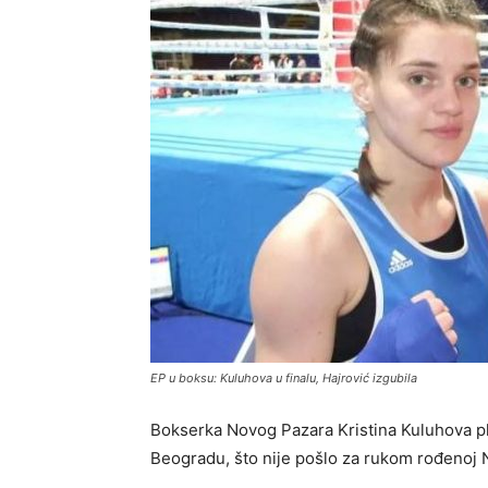
EP u boksu: Kuluhova u finalu, Hajrović izgubila
Bokserka Novog Pazara Kristina Kuluhova pl
Beogradu, što nije pošlo za rukom rođenoj 