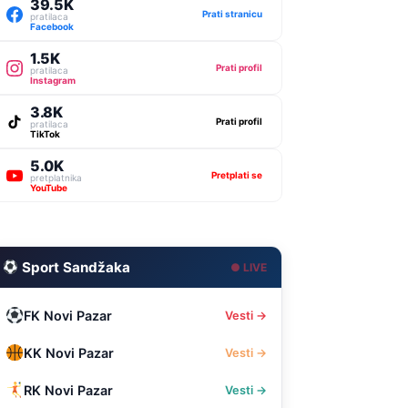
39.5K
Prati stranicu
pratilaca
Facebook
1.5K
Prati profil
pratilaca
Instagram
3.8K
Prati profil
pratilaca
TikTok
5.0K
Pretplati se
pretplatnika
YouTube
Sport Sandžaka
● LIVE
FK Novi Pazar
Vesti →
KK Novi Pazar
Vesti →
RK Novi Pazar
Vesti →