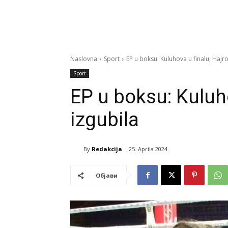
Naslovna
Sport
EP u boksu: Kuluhova u finalu, Hajro
Sport
EP u boksu: Kuluho
izgubila
By
Redakcija
25. Aprila 2024.
Објави