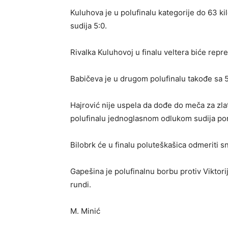
Kuluhova je u polufinalu kategorije do 63 
sudija 5:0.
Rivalka Kuluhovoj u finalu veltera biće repr
Babičeva je u drugom polufinalu takođe sa
Hajrović nije uspela da dođe do meča za zlat
polufinalu jednoglasnom odlukom sudija por
Bilobrk će u finalu poluteškašica odmeriti
Gapešina je polufinalnu borbu protiv Viktori
rundi.
M. Minić