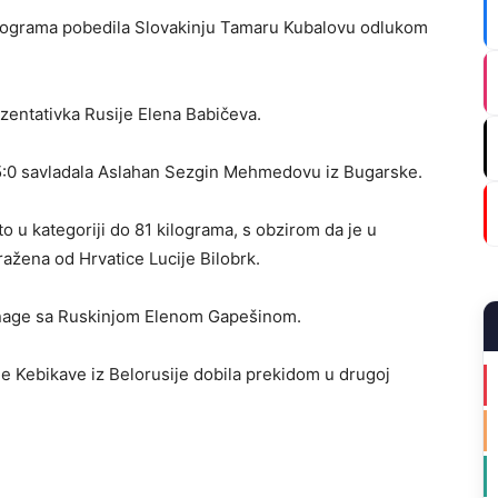
kilograma pobedila Slovakinju Tamaru Kubalovu odlukom
ezentativka Rusije Elena Babičeva.
 5:0 savladala Aslahan Sezgin Mehmedovu iz Bugarske.
o u kategoriji do 81 kilograma, s obzirom da je u
ažena od Hrvatice Lucije Bilobrk.
 snage sa Ruskinjom Elenom Gapešinom.
je Kebikave iz Belorusije dobila prekidom u drugoj