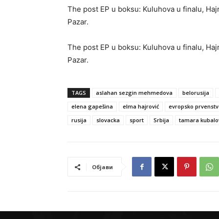
The post EP u boksu: Kuluhova u finalu, Hajr
Pazar.
The post EP u boksu: Kuluhova u finalu, Hajr
Pazar.
TAGS
aslahan sezgin mehmedova
belorusija
elena gapešina
elma hajrović
evropsko prvenstv
rusija
slovacka
sport
Srbija
tamara kubalo
Објави