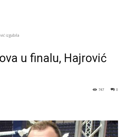
vić izgubila
va u finalu, Hajrović
747
0