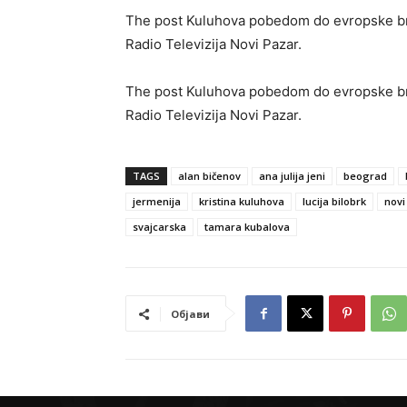
The post Kuluhova pobedom do evropske bro
Radio Televizija Novi Pazar.
The post Kuluhova pobedom do evropske bro
Radio Televizija Novi Pazar.
TAGS
alan bičenov
ana julija jeni
beograd
jermenija
kristina kuluhova
lucija bilobrk
novi
svajcarska
tamara kubalova
Објави