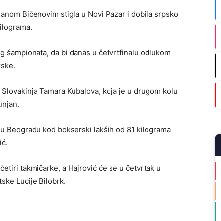
anom Bičenovim stigla u Novi Pazar i dobila srpsko
kilograma.
og šampionata, da bi danas u četvrtfinalu odlukom
rske.
a Slovakinja Tamara Kubalova, koja je u drugom kolu
unjan.
 Beogradu kod bokserski lakših od 81 kilograma
ić.
četiri takmičarke, a Hajrović će se u četvrtak u
tske Lucije Bilobrk.