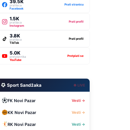
39.5K
Prati stranicu
pratilaca
Facebook
1.5K
Prati profil
pratilaca
Instagram
3.8K
Prati profil
pratilaca
TikTok
5.0K
Pretplati se
pretplatnika
YouTube
Sport Sandžaka
● LIVE
FK Novi Pazar
Vesti →
KK Novi Pazar
Vesti →
RK Novi Pazar
Vesti →