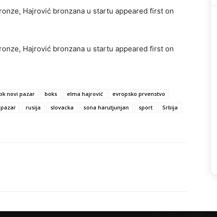
nze, Hajrović bronzana u startu appeared first on
nze, Hajrović bronzana u startu appeared first on
bk novi pazar
boks
elma hajrović
evropsko prvenstvo
 pazar
rusija
slovacka
sona harutjunjan
sport
Srbija