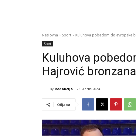
Naslovna
Sport
Kuluhova pobedom do evropske bro
Sport
Kuluhova pobedom
Hajrović bronzana
By
Redakcija
23. Aprila 2024.
Објави