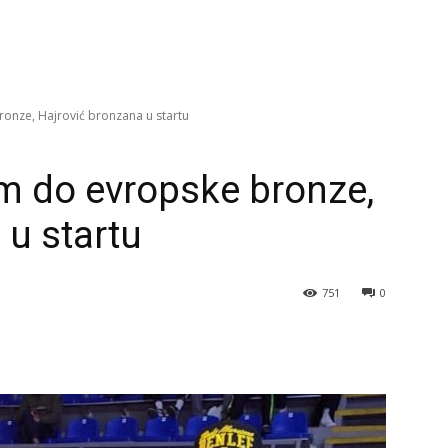
nze, Hajrović bronzana u startu
 do evropske bronze,
 u startu
751
0