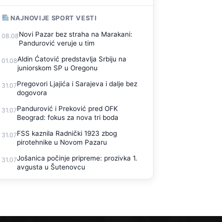
NAJNOVIJE SPORT VESTI
Novi Pazar bez straha na Marakani:
08.08
Pandurović veruje u tim
Aldin Ćatović predstavlja Srbiju na
01.08
juniorskom SP u Oregonu
Pregovori Ljajića i Sarajeva i dalje bez
31.07
dogovora
Pandurović i Preković pred OFK
31.07
Beograd: fokus za nova tri boda
FSS kaznila Radnički 1923 zbog
31.07
pirotehnike u Novom Pazaru
Jošanica počinje pripreme: prozivka 1.
31.07
avgusta u Šutenovcu