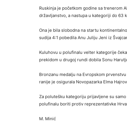
Ruskinja je početkom godine sa trenerom Al
državljanstvo, a nastupa u kategoriji do 63 
Ona je bila slobodna na startu kontinentaln
sudija 4:1 pobedila Anu Juliju Jeni iz Švajca
Kuluhovu u polufinalu velter kategorije ček
prekidom u drugoj rundi dobila Sonu Harutj
Bronzanu medalju na Evropskom prvenstvu u
ranije je osigurala Novopazarka Elma Hajrov
Za polutešku kategoriju prijavljene su samo 
polufinalu boriti protiv reprezentativke Hrva
M. Minić