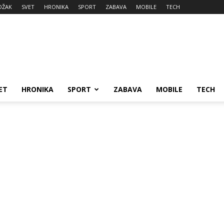
DŽAK
SVET
HRONIKA
SPORT
ZABAVA
MOBILE
TECH
ET
HRONIKA
SPORT
ZABAVA
MOBILE
TECH