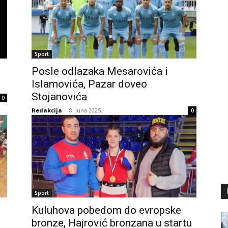
Sport
Posle odlazaka Mesarovića i
Islamovića, Pazar doveo
Stojanovića
0
Redakcija
-
8. Juna 2025.
0
Sport
Kuluhova pobedom do evropske
bronze, Hajrović bronzana u startu