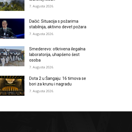
7. Augusta 2026.
Dačić: Situacija s požarima
stabilnija, aktivno devet požara
7. Augusta 2026.
Smederevo: otkrivena ilegalna
laboratorija, uhapšeno šest
osoba
7. Augusta 2026.
Dota 2 u Šangaju: 16 timova se
bori za krunu i nagradu
7. Augusta 2026.