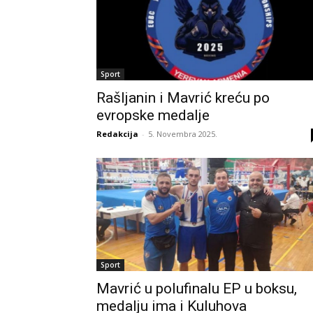
Sport
Rašljanin i Mavrić kreću po
evropske medalje
Redakcija
-
5. Novembra 2025.
Sport
Mavrić u polufinalu EP u boksu,
medalju ima i Kuluhova