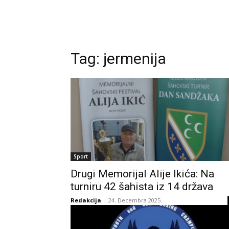
Tag:
jermenija
Sport
Drugi Memorijal Alije Ikića: Na
turniru 42 šahista iz 14 država
Redakcija
-
24. Decembra 2025.