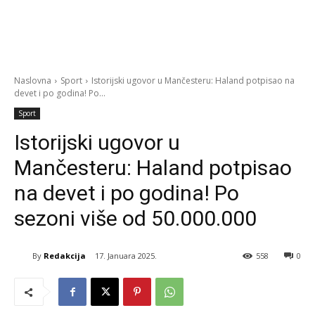
Naslovna
Sport
Istorijski ugovor u Mančesteru: Haland potpisao na
devet i po godina! Po...
Sport
Istorijski ugovor u
Mančesteru: Haland potpisao
na devet i po godina! Po
sezoni više od 50.000.000
By
Redakcija
17. Januara 2025.
558
0