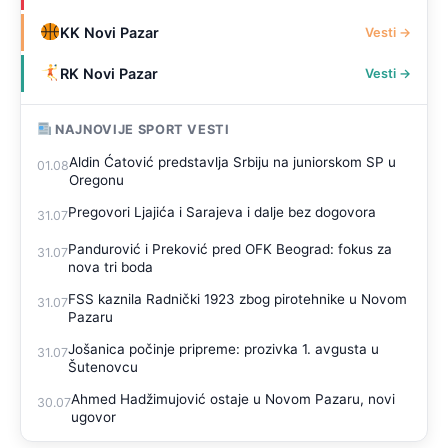
KK Novi Pazar
Vesti →
RK Novi Pazar
Vesti →
NAJNOVIJE SPORT VESTI
Aldin Ćatović predstavlja Srbiju na juniorskom SP u
01.08
Oregonu
Pregovori Ljajića i Sarajeva i dalje bez dogovora
31.07
Pandurović i Preković pred OFK Beograd: fokus za
31.07
nova tri boda
FSS kaznila Radnički 1923 zbog pirotehnike u Novom
31.07
Pazaru
Jošanica počinje pripreme: prozivka 1. avgusta u
31.07
Šutenovcu
Ahmed Hadžimujović ostaje u Novom Pazaru, novi
30.07
ugovor