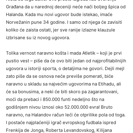
Građana da u narednoj deceniji neće naći boljeg špica od
Halanda. Kada mu novi ugovor bude istekao, imaće
Norvežanin pune 34 godine. I samo od njega će zavisiti
koliko će zaista ostati, jer sve ranije izlazne klauzule
izbrisane su iz novog ugovora.
Tolika vernost naravno košta i mada Atletik – koji je prvi
pustio vest – piše da će ovo biti jedan od najprofitabilnijih
ugovora u istoriji sporta, o detaljima ne govori. Dejli mejl
zato piše da se osnova neće previše pomerati, biće
naravno u skladu sa najvećim ugovorima na Etihadu, ali
će sa bonusima, a neki će biti skoro pa zagarantovani,
moći da prebaci i 850.000 funti nedeljno što na
godišnjem nivou iznosi oko 52.000.000 evra! Bruto
naravno, na Halandov račun leći će otprilike pola od toga.
I postaće najplaćeniji igrač evropskog fudbala ispred
Frenkija de Jonga, Roberta Levandovskog, Kilijana