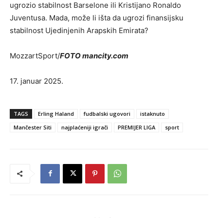
ugrozio stabilnost Barselone ili Kristijano Ronaldo
Juventusa. Mada, može li išta da ugrozi finansijsku
stabilnost Ujedinjenih Arapskih Emirata?
MozzartSport/
FOTO mancity.com
17. januar 2025.
TAGS
Erling Haland
fudbalski ugovori
istaknuto
Mančester Siti
najplaćeniji igrači
PREMIJER LIGA
sport