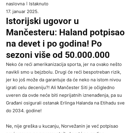
naslovna
Istaknuto
17. januar 2025.
Istorijski ugovor u
Mančesteru: Haland potpisao
na devet i po godina! Po
sezoni više od 50.000.000
Neko će reći amerikanizacija sporta, jer na ovako nešto
navikli smo u bejzbolu. Drugi će reći bespotreban rizik,
jer ko još može da garantuje da će neko na istom nivou
igrati celu deceniju?! Ali Mančester Siti je očigledno
uveren da ovde neće biti neprijatnih iznenađenja, pa su
Građani osigurali ostanak Erlinga Halanda na Etihadu sve
do 2034. godine!
Ne, nije greška u kucanju, Norvežanin je već potpisao