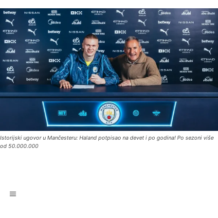
Istorijski ugovor u Mančesteru: Haland potpisao na devet i po godina! Po sezoni više
od 50.000.000