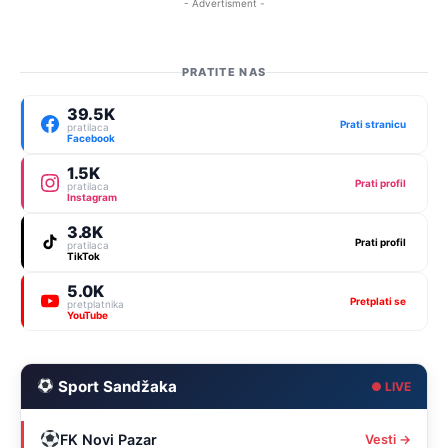
- Advertisment -
PRATITE NAS
39.5K
Prati stranicu
pratilaca
Facebook
1.5K
Prati profil
pratilaca
Instagram
3.8K
Prati profil
pratilaca
TikTok
5.0K
Pretplati se
pretplatnika
YouTube
Sport Sandžaka
● LIVE
FK Novi Pazar
Vesti →