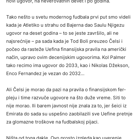
novi ugovor, na neverovatnih devet i po godina.
Tako nešto u svetu modernog fudbala prvi put smo videli
kada je Atletiko u strahu od Bajerna dao Saulu Njigezu
ugovor na deset godina – to se jeste završilo, ali ne
najsrećnije – pa sada kada je Tod Boli preuzeo Čelsi i
počeo da rasteže Uefina finansijska pravila na američki
način, upravo ovim decenijskim ugovorima. Kol Palmer
tako recimo ima ugovor do 2033, kao i Nikolas Džekson,
Enco Fernandez je vezan do 2032…
Ali Čelsi je morao da pazi na pravila o finansijskom fer-
pleju i time razvuče ugovore na što duže vreme. Siti to
nije morao. Ili barem javnost nije znala za to, jer šeici iz
Emirata do sada su uspešno zaobilazili sve Uefine pretnje
za glomazne troškove na fudbalskoj pijaci.
Ništa od toga dakle. Ovo prosto izgleda kao uverenje