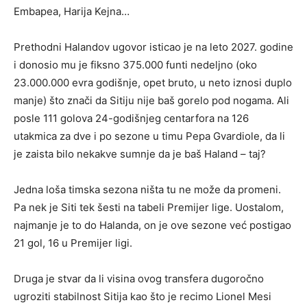
Embapea, Harija Kejna…
Prethodni Halandov ugovor isticao je na leto 2027. godine
i donosio mu je fiksno 375.000 funti nedeljno (oko
23.000.000 evra godišnje, opet bruto, u neto iznosi duplo
manje) što znači da Sitiju nije baš gorelo pod nogama. Ali
posle 111 golova 24-godišnjeg centarfora na 126
utakmica za dve i po sezone u timu Pepa Gvardiole, da li
je zaista bilo nekakve sumnje da je baš Haland – taj?
Jedna loša timska sezona ništa tu ne može da promeni.
Pa nek je Siti tek šesti na tabeli Premijer lige. Uostalom,
najmanje je to do Halanda, on je ove sezone već postigao
21 gol, 16 u Premijer ligi.
Druga je stvar da li visina ovog transfera dugoročno
ugroziti stabilnost Sitija kao što je recimo Lionel Mesi