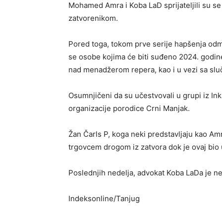
Mohamed Amra i Koba LaD sprijateljili su se 
zatvorenikom.
Pored toga, tokom prve serije hapšenja odm
se osobe kojima će biti suđeno 2024. godin
nad menadžerom repera, kao i u vezi sa slu
Osumnjičeni da su učestvovali u grupi iz Ink
organizacije porodice Crni Manjak.
Žan Čarls P, koga neki predstavljaju kao Am
trgovcem drogom iz zatvora dok je ovaj bio 
Poslednjih nedelja, advokat Koba LaDa je 
Indeksonline/Tanjug