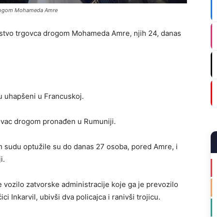
 drogom Mohameda Amre
stvo trgovca drogom Mohameda Amre, njih 24, danas
u uhapšeni u Francuskoj.
rgovac drogom pronađen u Rumuniji.
om sudu optužile su do danas 27 osoba, pored Amre, i
i.
vozilo zatvorske administracije koje ga je prevozilo
Inkarvil, ubivši dva policajca i ranivši trojicu.