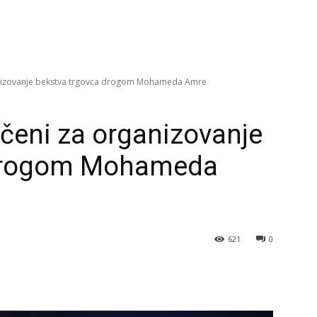
nizovanje bekstva trgovca drogom Mohameda Amre
čeni za organizovanje
 drogom Mohameda
621
0