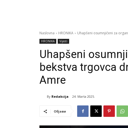
Naslovna
HRONIKA
Uhapšeni osumnjičeni za orga
HRONIKA
Vijesti
Uhapšeni osumnji
bekstva trgovca
Amre
By
Redakcija
24. Marta 2025.
Објави