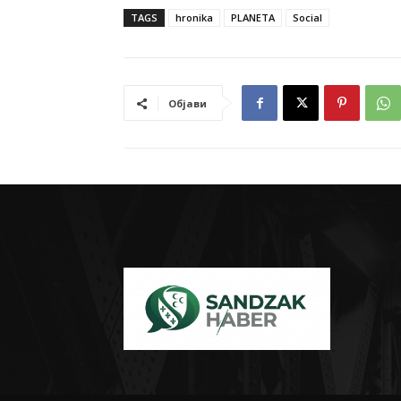
TAGS
hronika
PLANETA
Social
Објави