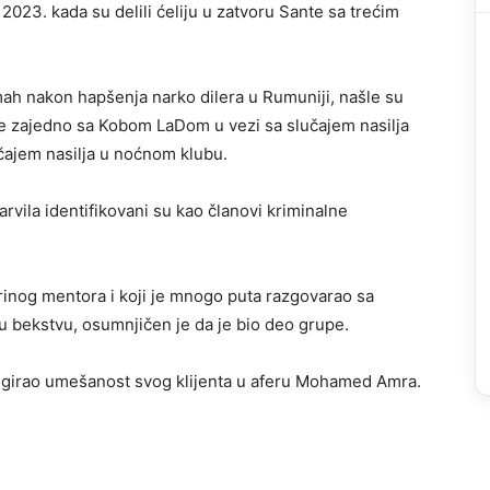
2023. kada su delili ćeliju u zatvoru Sante sa trećim
ah nakon hapšenja narko dilera u Rumuniji, našle su
e zajedno sa Kobom LaDom u vezi sa slučajem nasilja
čajem nasilja u noćnom klubu.
arvila identifikovani su kao članovi kriminalne
rinog mentora i koji je mnogo puta razgovarao sa
u bekstvu, osumnjičen je da je bio deo grupe.
negirao umešanost svog klijenta u aferu Mohamed Amra.