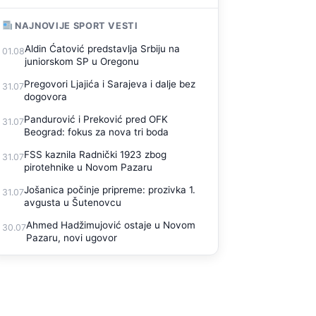
NAJNOVIJE SPORT VESTI
Aldin Ćatović predstavlja Srbiju na
01.08
juniorskom SP u Oregonu
Pregovori Ljajića i Sarajeva i dalje bez
31.07
dogovora
Pandurović i Preković pred OFK
31.07
Beograd: fokus za nova tri boda
FSS kaznila Radnički 1923 zbog
31.07
pirotehnike u Novom Pazaru
Jošanica počinje pripreme: prozivka 1.
31.07
avgusta u Šutenovcu
Ahmed Hadžimujović ostaje u Novom
30.07
Pazaru, novi ugovor