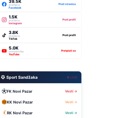
39.5K
Prati stranicu
pratilaca
Facebook
1.5K
Prati profil
pratilaca
Instagram
3.8K
Prati profil
pratilaca
TikTok
5.0K
Pretplati se
pretplatnika
YouTube
Sport Sandžaka
● LIVE
FK Novi Pazar
Vesti →
KK Novi Pazar
Vesti →
RK Novi Pazar
Vesti →