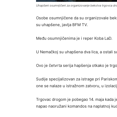
Uhapšeni osumnjičeni za organizovanje bekstva trgovca
Osobe osumnjičene da su organizovale bek
su uhapšene, javlja BFM TV.
Među osumnjičenima je i reper Koba LaD.
U Nemačkoj su uhapšena dva lica, a ostali s
Ovo je četvrta serija hapšenja otkako je t
Sudije specijalizovan za istrage pri Parisk
one se nalaze u istražnom zatvoru, u izolacij
Trgovac drogom je pobegao 14. maja kada je 
napao naoružani komandos na naplatnoj kućici 