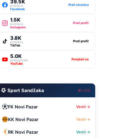
39.5K
Prati stranicu
pratilaca
Facebook
1.5K
Prati profil
pratilaca
Instagram
3.8K
Prati profil
pratilaca
TikTok
5.0K
Pretplati se
pretplatnika
YouTube
Sport Sandžaka
● LIVE
FK Novi Pazar
Vesti →
KK Novi Pazar
Vesti →
RK Novi Pazar
Vesti →