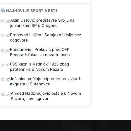
NAJNOVIJE SPORT VESTI
Aldin Ćatović predstavlja Srbiju na
01.08
juniorskom SP u Oregonu
Pregovori Ljajića i Sarajeva i dalje bez
31.07
dogovora
Pandurović i Preković pred OFK
31.07
Beograd: fokus za nova tri boda
FSS kaznila Radnički 1923 zbog
31.07
pirotehnike u Novom Pazaru
Jošanica počinje pripreme: prozivka 1.
31.07
avgusta u Šutenovcu
Ahmed Hadžimujović ostaje u Novom
30.07
Pazaru, novi ugovor