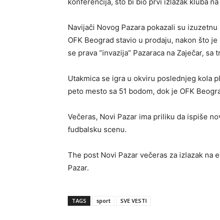
konferencija, što bi bio prvi izlazak kluba n
Navijači Novog Pazara pokazali su izuzetnu 
OFK Beograd stavio u prodaju, nakon što je
se prava “invazija” Pazaraca na Zaječar, sa
Utakmica se igra u okviru poslednjeg kola p
peto mesto sa 51 bodom, dok je OFK Beogra
Večeras, Novi Pazar ima priliku da ispiše no
fudbalsku scenu.
The post Novi Pazar večeras za izlazak na e
Pazar.
TAGS
sport
SVE VESTI