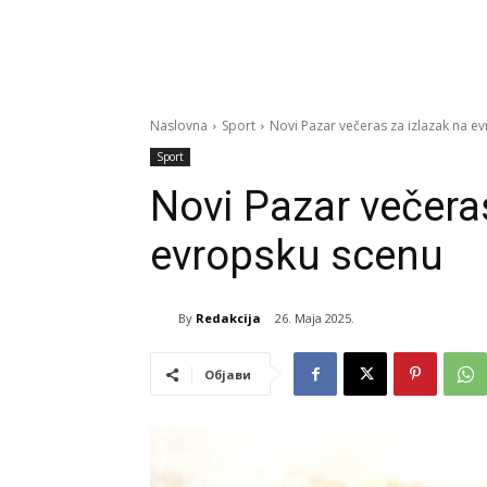
Naslovna
Sport
Novi Pazar večeras za izlazak na e
Sport
Novi Pazar večera
evropsku scenu
By
Redakcija
26. Maja 2025.
Објави