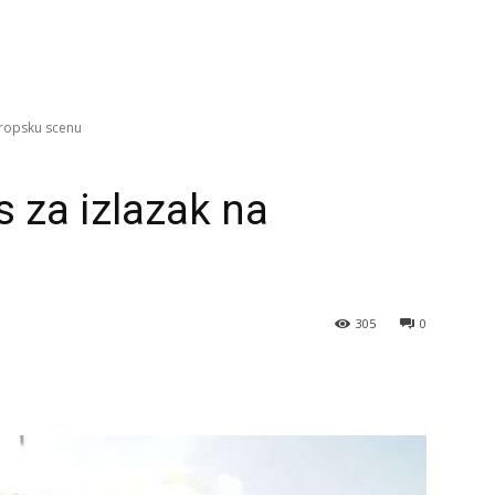
vropsku scenu
s za izlazak na
305
0