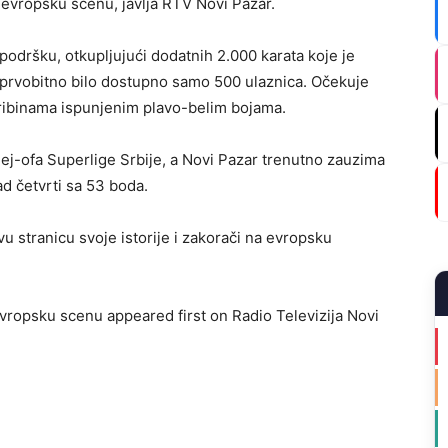
a evropsku scenu, javlja RTV Novi Pazar.
podršku, otkupljujući dodatnih 2.000 karata koje je
 prvobitno bilo dostupno samo 500 ulaznica. Očekuje
 tribinama ispunjenim plavo-belim bojama.
lej-ofa Superlige Srbije, a Novi Pazar trenutno zauzima
d četvrti sa 53 boda.
vu stranicu svoje istorije i zakorači na evropsku
vropsku scenu appeared first on Radio Televizija Novi