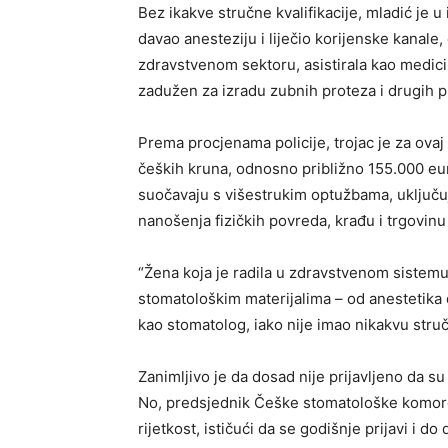
Bez ikakve stručne kvalifikacije, mladić je 
davao anesteziju i liječio korijenske kanal
zdravstvenom sektoru, asistirala kao medici
zadužen za izradu zubnih proteza i drugih 
Prema procjenama policije, trojac je za ovaj
čeških kruna, odnosno približno 155.000 eura
suočavaju s višestrukim optužbama, uključu
nanošenja fizičkih povreda, krađu i trgovin
“Žena koja je radila u zdravstvenom sistemu k
stomatološkim materijalima – od anestetika do
kao stomatolog, iako nije imao nikakvu stru
Zanimljivo je da dosad nije prijavljeno da su
No, predsjednik Češke stomatološke komore
rijetkost, ističući da se godišnje prijavi i d