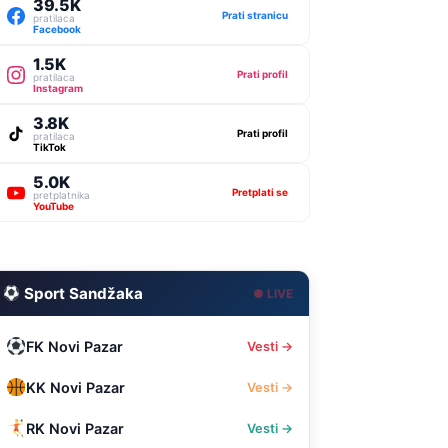
39.5K
Prati stranicu
pratilaca
Facebook
1.5K
Prati profil
pratilaca
Instagram
3.8K
Prati profil
pratilaca
TikTok
5.0K
Pretplati se
pretplatnika
YouTube
Sport Sandžaka
● LIVE
FK Novi Pazar
Vesti →
KK Novi Pazar
Vesti →
RK Novi Pazar
Vesti →