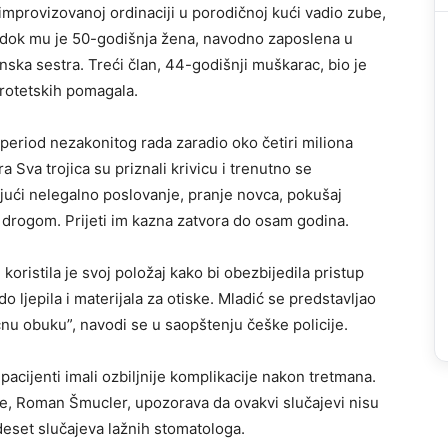
u improvizovanoj ordinaciji u porodičnoj kući vadio zube,
e, dok mu je 50-godišnja žena, navodno zaposlena u
nska sestra. Treći član, 44-godišnji muškarac, bio je
protetskih pomagala.
 period nezakonitog rada zaradio oko četiri miliona
 Sva trojica su priznali krivicu i trenutno se
jući nelegalno poslovanje, pranje novca, pokušaj
u drogom. Prijeti im kazna zatvora do osam godina.
oristila je svoj položaj kako bi obezbijedila pristup
 ljepila i materijala za otiske. Mladić se predstavljao
čnu obuku”, navodi se u saopštenju češke policije.
 pacijenti imali ozbiljnije komplikacije nakon tretmana.
, Roman Šmucler, upozorava da ovakvi slučajevi nisu
o deset slučajeva lažnih stomatologa.