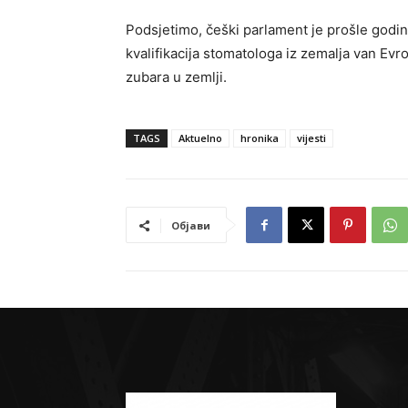
Podsjetimo, češki parlament je prošle godin
kvalifikacija stomatologa iz zemalja van Evr
zubara u zemlji.
TAGS
Aktuelno
hronika
vijesti
Објави