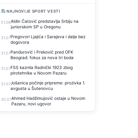
NAJNOVIJE SPORT VESTI
Aldin Ćatović predstavlja Srbiju na
01.08
juniorskom SP u Oregonu
Pregovori Ljajića i Sarajeva i dalje bez
31.07
dogovora
Pandurović i Preković pred OFK
31.07
Beograd: fokus za nova tri boda
FSS kaznila Radnički 1923 zbog
31.07
pirotehnike u Novom Pazaru
Jošanica počinje pripreme: prozivka 1.
31.07
avgusta u Šutenovcu
Ahmed Hadžimujović ostaje u Novom
30.07
Pazaru, novi ugovor