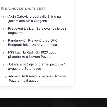
NAJNOVIJE SPORT VESTI
Aldin Ćatović predstavlja Srbiju na
01.08
juniorskom SP u Oregonu
Pregovori Ljajića i Sarajeva i dalje bez
31.07
dogovora
Pandurović i Preković pred OFK
31.07
Beograd: fokus za nova tri boda
FSS kaznila Radnički 1923 zbog
31.07
pirotehnike u Novom Pazaru
Jošanica počinje pripreme: prozivka 1.
31.07
avgusta u Šutenovcu
Ahmed Hadžimujović ostaje u Novom
30.07
Pazaru, novi ugovor