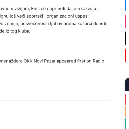
ovnom vizijom, Enis će doprineti daljem razvoju i
ignu još veći sportski i organizacioni uspesi’’
vo znanje, posvećenost i ljubav prema košarci doneti
de iz tog kluba.
menaždera OKK Novi Pazar appeared first on Radio