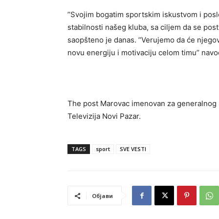
’’Svojim bogatim sportskim iskustvom i posl
stabilnosti našeg kluba, sa ciljem da se post
saopšteno je danas. ’’Verujemo da će njego
novu energiju i motivaciju celom timu’’ navo
The post Marovac imenovan za generalnog 
Televizija Novi Pazar.
TAGS
sport
SVE VESTI
Објави