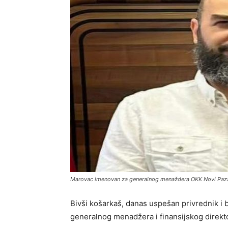
Marovac imenovan za generalnog menaždera OKK Novi Paz
Bivši košarkaš, danas uspešan privrednik i
generalnog menadžera i finansijskog direk