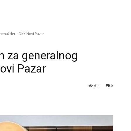
menaždera OKK Novi Pazar
 za generalnog
ovi Pazar
614
0