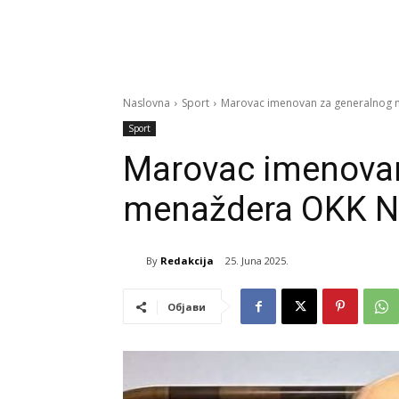
Naslovna
Sport
Marovac imenovan za generalnog 
Sport
Marovac imenovan
menaždera OKK N
By
Redakcija
25. Juna 2025.
Објави