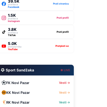
39.5K
Prati stranicu
pratilaca
Facebook
1.5K
Prati profil
pratilaca
Instagram
3.8K
Prati profil
pratilaca
TikTok
5.0K
Pretplati se
pretplatnika
YouTube
Sport Sandžaka
● LIVE
FK Novi Pazar
Vesti →
KK Novi Pazar
Vesti →
RK Novi Pazar
Vesti →