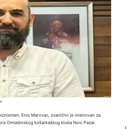
ar
 biznismen, Enis Marovac, zvanično je imenovan za
tora Omladinskog košarkaškog kluba Novi Pazar.