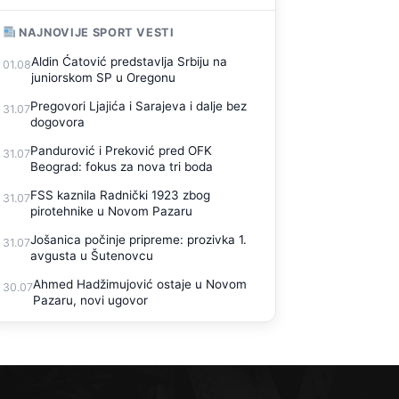
NAJNOVIJE SPORT VESTI
Aldin Ćatović predstavlja Srbiju na
01.08
juniorskom SP u Oregonu
Pregovori Ljajića i Sarajeva i dalje bez
31.07
dogovora
Pandurović i Preković pred OFK
31.07
Beograd: fokus za nova tri boda
FSS kaznila Radnički 1923 zbog
31.07
pirotehnike u Novom Pazaru
Jošanica počinje pripreme: prozivka 1.
31.07
avgusta u Šutenovcu
Ahmed Hadžimujović ostaje u Novom
30.07
Pazaru, novi ugovor