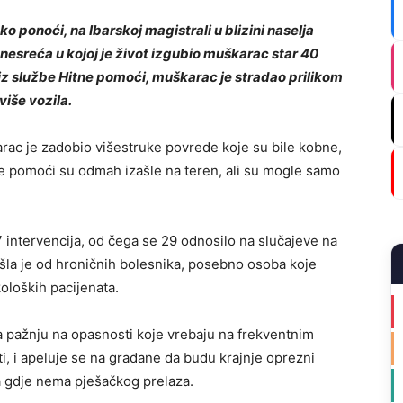
 ponoći, na Ibarskoj magistrali u blizini naselja
nesreća u kojoj je život izgubio muškarac star 40
iz službe Hitne pomoći, muškarac je stradao prilikom
više vozila.
ac je zadobio višestruke povrede koje su bile kobne,
tne pomoći su odmah izašle na teren, ali su mogle samo
 intervencija, od čega se 29 odnosilo na slučajeve na
la je od hroničnih bolesnika, posebno osoba koje
oloških pacijenata.
a pažnju na opasnosti koje vrebaju na frekventnim
, i apeluje se na građane da budu krajnje oprezni
a gdje nema pješačkog prelaza.