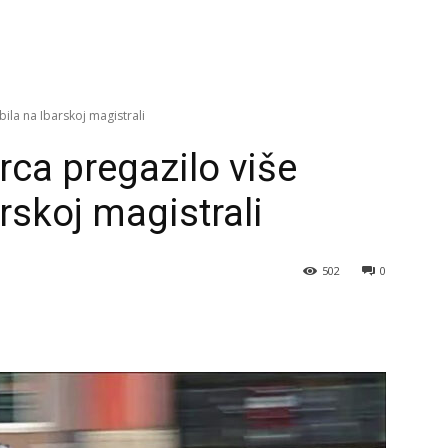
la na Ibarskoj magistrali
ca pregazilo više
rskoj magistrali
502
0