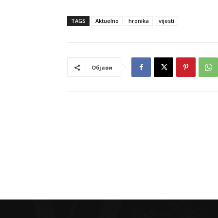
TAGS
Aktuelno
hronika
vijesti
Објави