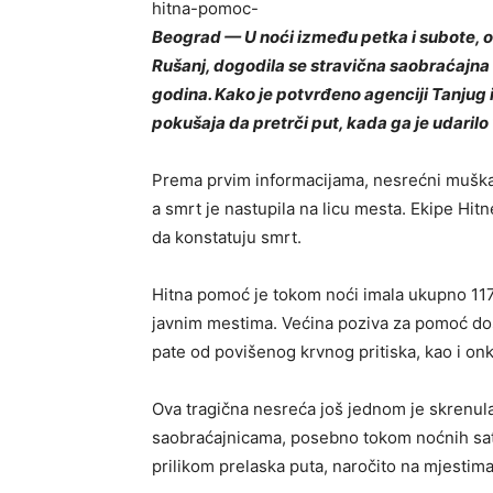
hitna-pomoc-
Beograd — U noći između petka i subote, oko
Rušanj, dogodila se stravična saobraćajna 
godina. Kako je potvrđeno agenciji Tanjug 
pokušaja da pretrči put, kada ga je udarilo 
Prema prvim informacijama, nesrećni muškar
a smrt je nastupila na licu mesta. Ekipe Hi
da konstatuju smrt.
Hitna pomoć je tokom noći imala ukupno 117
javnim mestima. Većina poziva za pomoć doš
pate od povišenog krvnog pritiska, kao i onk
Ova tragična nesreća još jednom je skrenul
saobraćajnicama, posebno tokom noćnih sati
prilikom prelaska puta, naročito na mjestim