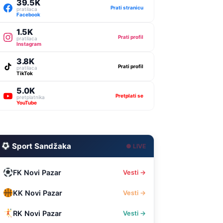
39.5K
Prati stranicu
pratilaca
Facebook
1.5K
Prati profil
pratilaca
Instagram
3.8K
Prati profil
pratilaca
TikTok
5.0K
Pretplati se
pretplatnika
YouTube
Sport Sandžaka
● LIVE
FK Novi Pazar
Vesti →
KK Novi Pazar
Vesti →
RK Novi Pazar
Vesti →