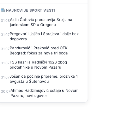
NAJNOVIJE SPORT VESTI
Aldin Ćatović predstavlja Srbiju na
01.08
juniorskom SP u Oregonu
Pregovori Ljajića i Sarajeva i dalje bez
31.07
dogovora
Pandurović i Preković pred OFK
31.07
Beograd: fokus za nova tri boda
FSS kaznila Radnički 1923 zbog
31.07
pirotehnike u Novom Pazaru
Jošanica počinje pripreme: prozivka 1.
31.07
avgusta u Šutenovcu
Ahmed Hadžimujović ostaje u Novom
30.07
Pazaru, novi ugovor