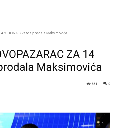
 MILIONA: Zvezda prodala Maksimovića
OVOPAZARAC ZA 14
prodala Maksimovića
831
0