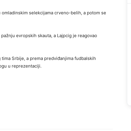
u omladinskim selekcijama crveno-belih, a potom se
 pažnju evropskih skauta, a Lajpcig je reagovao
 tima Srbije, a prema predviđanjima fudbalskih
ogu u reprezentaciji.