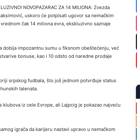
KSKLUZIVNO! NOVOPAZARAC ZA 14 MILIONA: Zvezda
aksimović, uskoro će potpisati ugovor sa nemačkim
 vrednom čak 14 miliona evra, ekskluzivno saznaje
a dobija impozantnu sumu u fiksnom obeštećenju, već
ostvarive bonuse, kao i 10 odsto od naredne prodaje
toriji srpskog fudbala, što još jednom potvrđuje status
hunskih talenata.
klubova iz cele Evrope, ali Lajpcig je pokazao najveću
 samog igrača da karijeru nastavi upravo u nemačkom