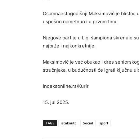
Osamnaestogodišnji Maksimović je blistao 
uspešno nametnuo i u prvom timu.
Njegove partije u Ligi šampiona skrenule su
najbrže i najkonkretnije.
Maksimović je već obukao i dres seniorskog
stručnjaka, u budućnosti će igrati ključnu ul
Indeksonline.rs/Kurir
15. jul 2025.
TAGS
istaknuto
Social
sport