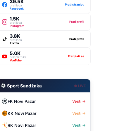
39.5K
Prati stranicu
pratilaca
Facebook
1.5K
Prati profil
pratilaca
Instagram
3.8K
Prati profil
pratilaca
TikTok
5.0K
Pretplati se
pretplatnika
YouTube
Sport Sandžaka
● LIVE
FK Novi Pazar
Vesti →
KK Novi Pazar
Vesti →
RK Novi Pazar
Vesti →