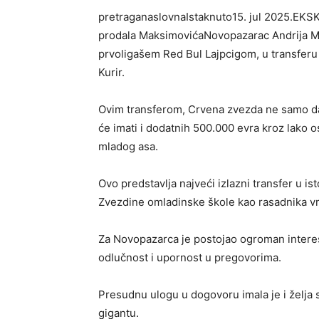
pretraganaslovnaIstaknuto15. jul 2025.E
prodala MaksimovićaNovopazarac Andrija M
prvoligašem Red Bul Lajpcigom, u transferu
Kurir.
Ovim transferom, Crvena zvezda ne samo d
će imati i dodatnih 500.000 evra kroz lako 
mladog asa.
Ovo predstavlja najveći izlazni transfer u is
Zvezdine omladinske škole kao rasadnika vr
Za Novopazarca je postojao ogroman interes 
odlučnost i upornost u pregovorima.
Presudnu ulogu u dogovoru imala je i želja
gigantu.