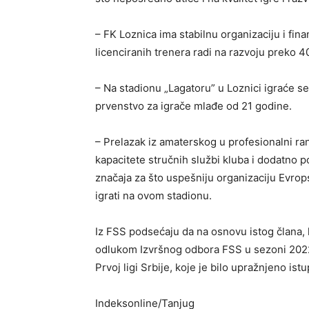
– FK Loznica ima stabilnu organizaciju i fina
licenciranih trenera radi na razvoju preko 4
– Na stadionu „Lagatoru” u Loznici igraće s
prvenstvo za igrače mlađe od 21 godine.
– Prelazak iz amaterskog u profesionalni r
kapacitete stručnih službi kluba i dodatno p
značaja za što uspešniju organizaciju Evrop
igrati na ovom stadionu.
Iz FSS podsećaju da na osnovu istog člana, k
odlukom Izvršnog odbora FSS u sezoni 2022
Prvoj ligi Srbije, koje je bilo upražnjeno i
Indeksonline/Tanjug