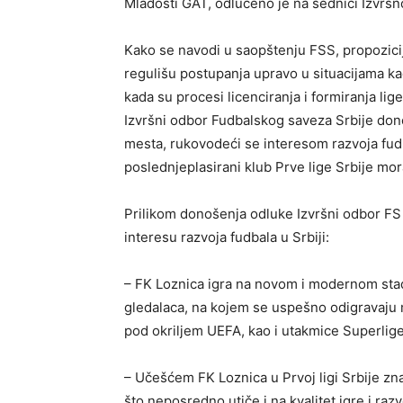
Mladosti GAT, odlučeno je na sednici Izvrš
Kako se navodi u saopštenju FSS, propozicij
regulišu postupanja upravo u situacijama ka
kada su procesi licenciranja i formiranja li
Izvršni odbor Fudbalskog saveza Srbije do
mesta, rukovodeći se interesom razvoja fudba
poslednjeplasirani klub Prve lige Srbije mor
Prilikom donošenja odluke Izvršni odbor FS 
interesu razvoja fudbala u Srbiji:
– FK Loznica igra na novom i modernom stadi
gledalaca, na kojem se uspešno odigravaj
pod okriljem UEFA, kao i utakmice Superlige 
– Učešćem FK Loznica u Prvoj ligi Srbije znač
što neposredno utiče i na kvalitet igre i razvo