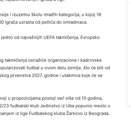
nsije i izuzetnu školu mlađih kategorija, u kojoj 16
00 igrača uzrasta od petlića do omladinaca.
e jedno od najvažnijih UEFA takmičenja, Evropsko
ang takmičenja osnažiće organizacione i kadrovske
opularizovati fudbal u ovom delu zemlje, što će biti od
skog prvenstva 2027. godine i utakmica koje će se
oji u propozicijama postoji već više od 10 godina,
/23 fudbalski klub Jedinstvo iz Uba popunio mesto u
stupanjem iz lige Fudbalskog kluba Žarkovo iz Beograda.