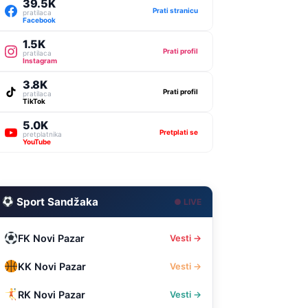
39.5K
Prati stranicu
pratilaca
Facebook
1.5K
Prati profil
pratilaca
Instagram
3.8K
Prati profil
pratilaca
TikTok
5.0K
Pretplati se
pretplatnika
YouTube
Sport Sandžaka
● LIVE
FK Novi Pazar
Vesti →
KK Novi Pazar
Vesti →
RK Novi Pazar
Vesti →