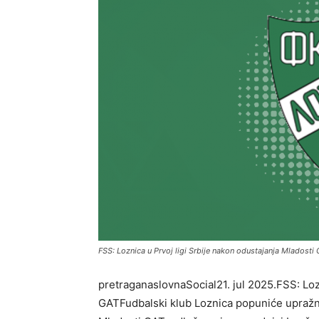
FSS: Loznica u Prvoj ligi Srbije nakon odustajanja Mladosti
pretraganaslovnaSocial21. jul 2025.FSS: Lozn
GATFudbalski klub Loznica popuniće upražnj