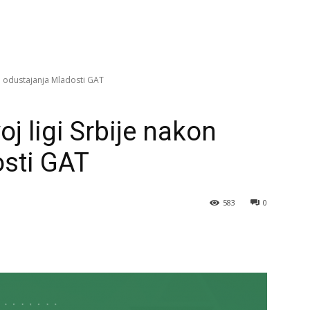
on odustajanja Mladosti GAT
oj ligi Srbije nakon
osti GAT
583
0