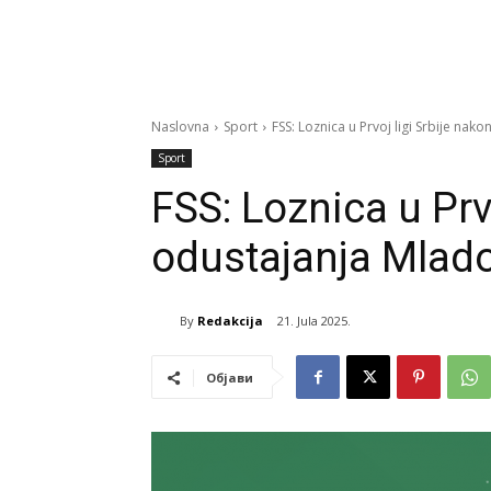
Naslovna
Sport
FSS: Loznica u Prvoj ligi Srbije nak
Sport
FSS: Loznica u Prv
odustajanja Mlad
By
Redakcija
21. Jula 2025.
Објави