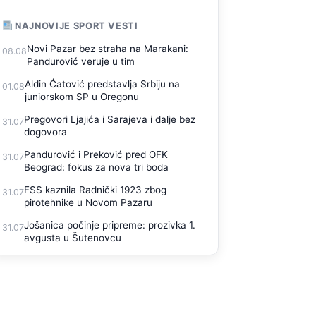
NAJNOVIJE SPORT VESTI
Novi Pazar bez straha na Marakani:
08.08
Pandurović veruje u tim
Aldin Ćatović predstavlja Srbiju na
01.08
juniorskom SP u Oregonu
Pregovori Ljajića i Sarajeva i dalje bez
31.07
dogovora
Pandurović i Preković pred OFK
31.07
Beograd: fokus za nova tri boda
FSS kaznila Radnički 1923 zbog
31.07
pirotehnike u Novom Pazaru
Jošanica počinje pripreme: prozivka 1.
31.07
avgusta u Šutenovcu