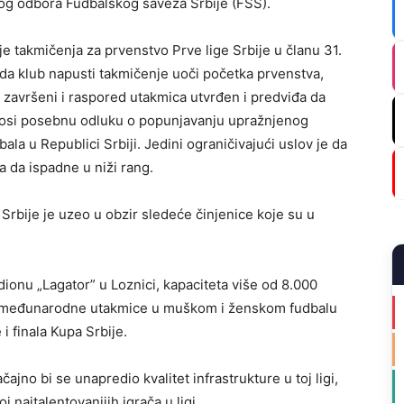
nog odbora Fudbalskog saveza Srbije (FSS).
e takmičenja za prvenstvo Prve lige Srbije u članu 31.
da klub napusti takmičenje uoči početka prvenstva,
ge završeni i raspored utakmica utvrđen i predviđa da
nosi posebnu odluku o popunjavanju upražnjenog
la u Republici Srbiji. Jedini ograničivajući uslov je da
a da ispadne u niži rang.
Srbije je uzeo u obzir sledeće činjenice koje su u
onu „Lagator” u Loznici, kapaciteta više od 8.000
u međunarodne utakmice u muškom i ženskom fudbalu
i finala Kupa Srbije.
ajno bi se unapredio kvalitet infrastrukture u toj ligi,
j najtalentovanijih igrača u ligi.