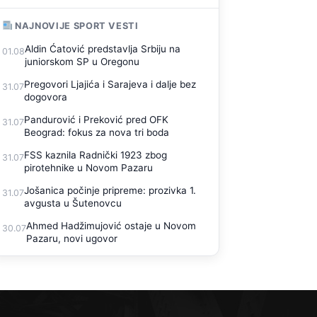
NAJNOVIJE SPORT VESTI
Aldin Ćatović predstavlja Srbiju na
01.08
juniorskom SP u Oregonu
Pregovori Ljajića i Sarajeva i dalje bez
31.07
dogovora
Pandurović i Preković pred OFK
31.07
Beograd: fokus za nova tri boda
FSS kaznila Radnički 1923 zbog
31.07
pirotehnike u Novom Pazaru
Jošanica počinje pripreme: prozivka 1.
31.07
avgusta u Šutenovcu
Ahmed Hadžimujović ostaje u Novom
30.07
Pazaru, novi ugovor