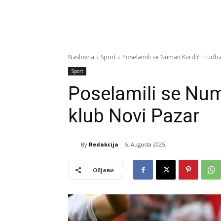
Naslovna
Sport
Poselamili se Numan Kurdić i Fudba
Sport
Poselamili se Num
klub Novi Pazar
By
Redakcija
5. Augusta 2025.
Објави