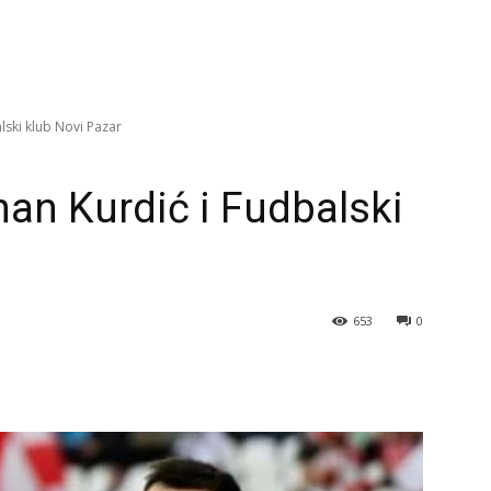
lski klub Novi Pazar
an Kurdić i Fudbalski
653
0