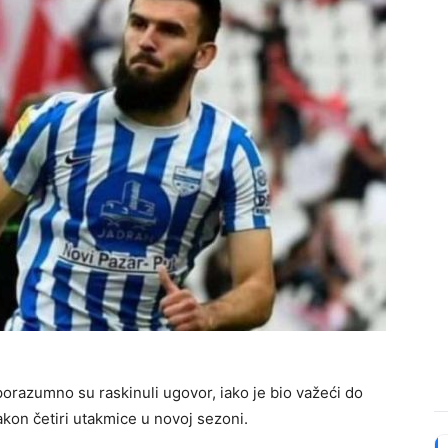
orazumno su raskinuli ugovor, iako je bio važeći do
akon četiri utakmice u novoj sezoni.