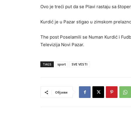
Ovo je treći put da se Plavi rastaju sa štope
Kurdić je u Pazar stigao u zimskom prelazno
The post Poselamili se Numan Kurdić i Fudba
Televizija Novi Pazar.
TAGS
sport
SVE VESTI
Објави