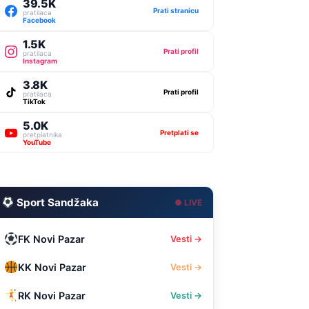
39.5K
Prati stranicu
pratilaca
Facebook
1.5K
Prati profil
pratilaca
Instagram
3.8K
Prati profil
pratilaca
TikTok
5.0K
Pretplati se
pretplatnika
YouTube
Sport Sandžaka
● LIVE
FK Novi Pazar
Vesti →
KK Novi Pazar
Vesti →
RK Novi Pazar
Vesti →