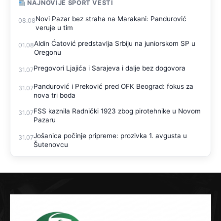
NAJNOVIJE SPORT VESTI
Novi Pazar bez straha na Marakani: Pandurović
08.08
veruje u tim
Aldin Ćatović predstavlja Srbiju na juniorskom SP u
01.08
Oregonu
Pregovori Ljajića i Sarajeva i dalje bez dogovora
31.07
Pandurović i Preković pred OFK Beograd: fokus za
31.07
nova tri boda
FSS kaznila Radnički 1923 zbog pirotehnike u Novom
31.07
Pazaru
Jošanica počinje pripreme: prozivka 1. avgusta u
31.07
Šutenovcu