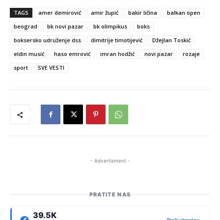
TAGS
amer demirović
amir župić
bakir ličina
balkan open
beograd
bk novi pazar
bk olimpikus
boks
boksersko udruženje dss
dimitrije timotijević
Džejlan Toskić
eldin musić
haso emrović
imran hodžić
novi pazar
rozaje
sport
SVE VESTI
- Advertisment -
PRATITE NAS
39.5K