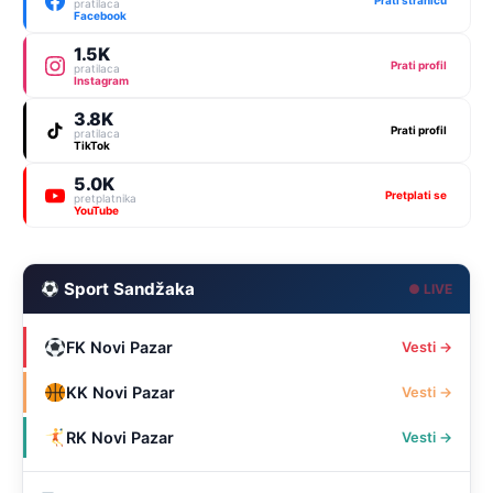
Prati stranicu
pratilaca
Facebook
1.5K
Prati profil
pratilaca
Instagram
3.8K
Prati profil
pratilaca
TikTok
5.0K
Pretplati se
pretplatnika
YouTube
Sport Sandžaka
● LIVE
FK Novi Pazar
Vesti →
KK Novi Pazar
Vesti →
RK Novi Pazar
Vesti →