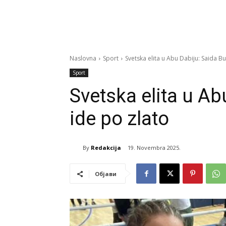
Naslovna
Sport
Svetska elita u Abu Dabiju: Saida Bu
Sport
Svetska elita u Ab
ide po zlato
By
Redakcija
19. Novembra 2025.
Објави