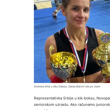
Svetska elita u Abu Dabiju: Saida Bukvić ide po zlato
Reprezentativka Srbije u kik-boksu, Novopaz
seniorskom uzrastu. Ako računamo juniorski