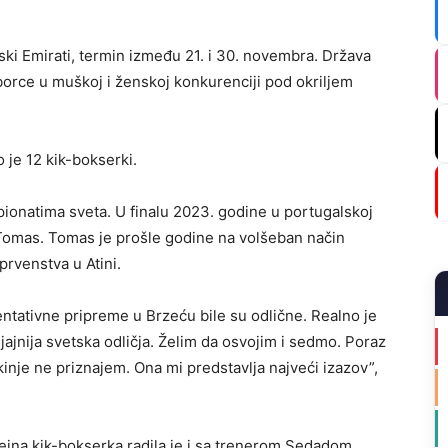
ki Emirati, termin između 21. i 30. novembra. Država
orce u muškoj i ženskoj konkurenciji pod okriljem
 je 12 kik-bokserki.
onatima sveta. U finalu 2023. godine u portugalskoj
i Tomas. Tomas je prošle godine na volšeban način
prvenstva u Atini.
ntativne pripreme u Brzeću bile su odlične. Realno je
jajnija svetska odličja. Želim da osvojim i sedmo. Poraz
nje ne priznajem. Ona mi predstavlja najveći izazov”,
ejna kik-bokserka radila je i sa trenerom Sedadom