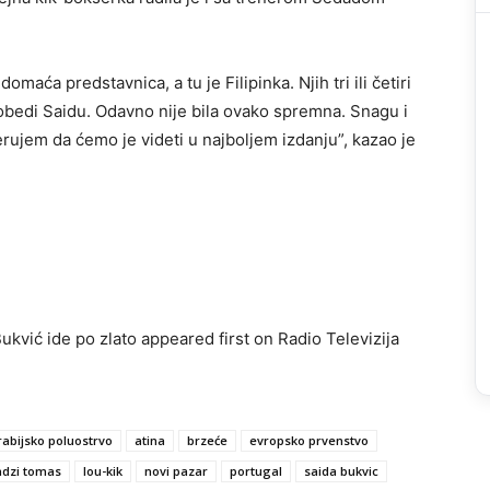
maća predstavnica, a tu je Filipinka. Njih tri ili četiri
obedi Saidu. Odavno nije bila ovako spremna. Snagu i
rujem da ćemo je videti u najboljem izdanju”, kazao je
ukvić ide po zlato appeared first on Radio Televizija
rabijsko poluostrvo
atina
brzeće
evropsko prvenstvo
indzi tomas
lou-kik
novi pazar
portugal
saida bukvic