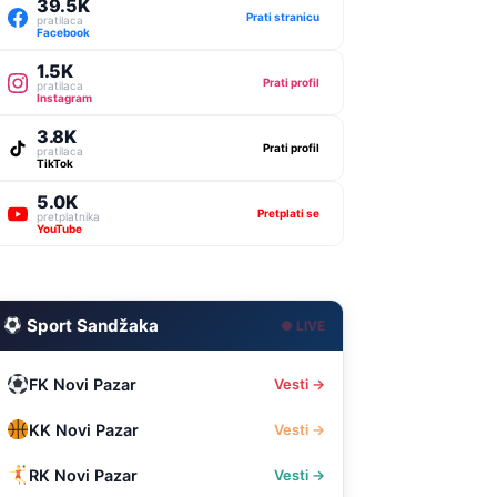
39.5K
Prati stranicu
pratilaca
Facebook
1.5K
Prati profil
pratilaca
Instagram
3.8K
Prati profil
pratilaca
TikTok
5.0K
Pretplati se
pretplatnika
YouTube
Sport Sandžaka
● LIVE
FK Novi Pazar
Vesti →
KK Novi Pazar
Vesti →
RK Novi Pazar
Vesti →