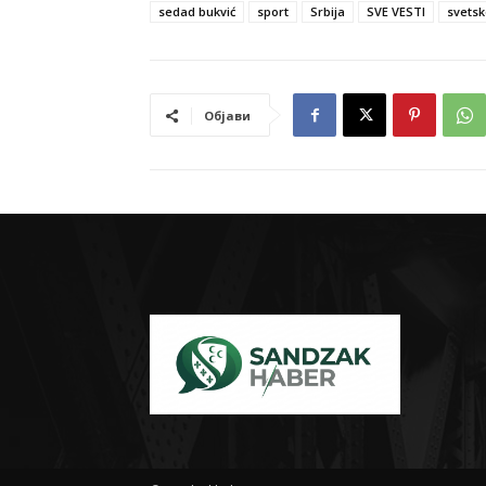
sedad bukvić
sport
Srbija
SVE VESTI
svetsk
Објави