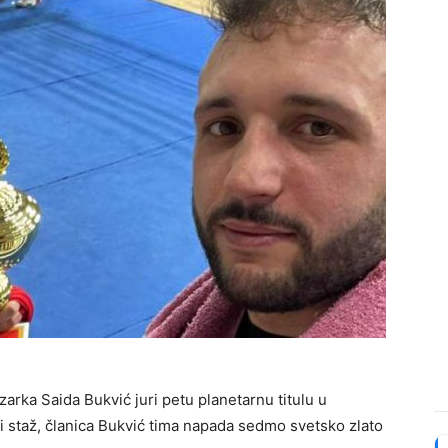
arka Saida Bukvić juri petu planetarnu titulu u
 staž, članica Bukvić tima napada sedmo svetsko zlato