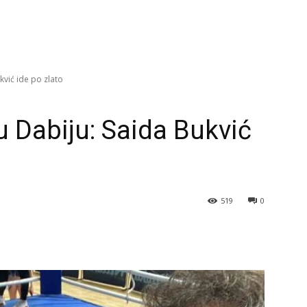
kvić ide po zlato
u Dabiju: Saida Bukvić
519
0