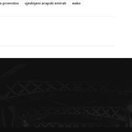
o prvenstvo
ujedinjeni arapski emirati
wako