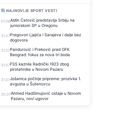
NAJNOVIJE SPORT VESTI
Aldin Ćatović predstavlja Srbiju na
01.08
juniorskom SP u Oregonu
Pregovori Ljajića i Sarajeva i dalje bez
31.07
dogovora
Pandurović i Preković pred OFK
31.07
Beograd: fokus za nova tri boda
FSS kaznila Radnički 1923 zbog
31.07
pirotehnike u Novom Pazaru
Jošanica počinje pripreme: prozivka 1.
31.07
avgusta u Šutenovcu
Ahmed Hadžimujović ostaje u Novom
30.07
Pazaru, novi ugovor