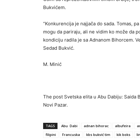
Bukvićem.
“Konkurencija je najjača do sada. Tomas, pa do
mogu da pariraju, ali ne vidim ko može da p
kondiciju radila je sa Adnanom Bihorcem. Ve
Sedad Bukvić.
M. Minić
The post Svetska elita u Abu Dabiju: Saida B
Novi Pazar.
TAGS
Abu Dabi
adnan bihorac
albufeira
a
filipini
Francuska
kbs bukvić tim
kik boks
l