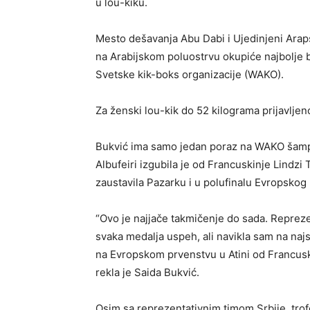
u lou-kiku.
Mesto dešavanja Abu Dabi i Ujedinjeni Araps
na Arabijskom poluostrvu okupiće najbolje b
Svetske kik-boks organizacije (WAKO).
Za ženski lou-kik do 52 kilograma prijavljeno
Bukvić ima samo jedan poraz na WAKO šampi
Albufeiri izgubila je od Francuskinje Lindz
zaustavila Pazarku i u polufinalu Evropskog 
“Ovo je najjače takmičenje do sada. Repreze
svaka medalja uspeh, ali navikla sam na najs
na Evropskom prvenstvu u Atini od Francuski
rekla je Saida Bukvić.
Osim sa reprezentativnim timom Srbije, trof