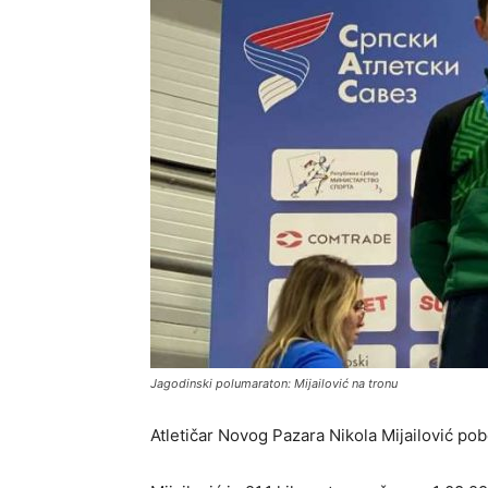
Jagodinski polumaraton: Mijailović na tronu
Atletičar Novog Pazara Nikola Mijailović p