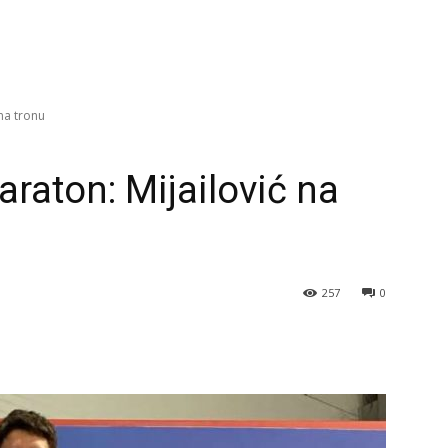
na tronu
raton: Mijailović na
257
0