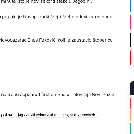
9 minuta, što je novi rekord staze u Jagodini.
ra pripalo je Novopazarki Mejri Mehmedović vremenom
Novopazarac Enes Feković, koji je zaustavio štopericu
na tronu appeared first on Radio Televizija Novi Pazar.
agodina
jagodinski polumaraton
mejra mehmedović