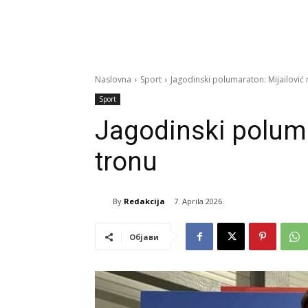
Naslovna
Sport
Jagodinski polumaraton: Mijailović 
Sport
Jagodinski poluma
tronu
By
Redakcija
7. Aprila 2026.
Објави