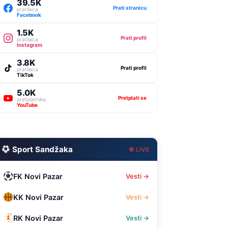
39.5K
Prati stranicu
pratilaca
Facebook
1.5K
Prati profil
pratilaca
Instagram
3.8K
Prati profil
pratilaca
TikTok
5.0K
Pretplati se
pretplatnika
YouTube
Sport Sandžaka
● LIVE
FK Novi Pazar
Vesti →
KK Novi Pazar
Vesti →
RK Novi Pazar
Vesti →