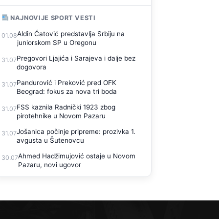
NAJNOVIJE SPORT VESTI
Aldin Ćatović predstavlja Srbiju na
01.08
juniorskom SP u Oregonu
Pregovori Ljajića i Sarajeva i dalje bez
31.07
dogovora
Pandurović i Preković pred OFK
31.07
Beograd: fokus za nova tri boda
FSS kaznila Radnički 1923 zbog
31.07
pirotehnike u Novom Pazaru
Jošanica počinje pripreme: prozivka 1.
31.07
avgusta u Šutenovcu
Ahmed Hadžimujović ostaje u Novom
30.07
Pazaru, novi ugovor