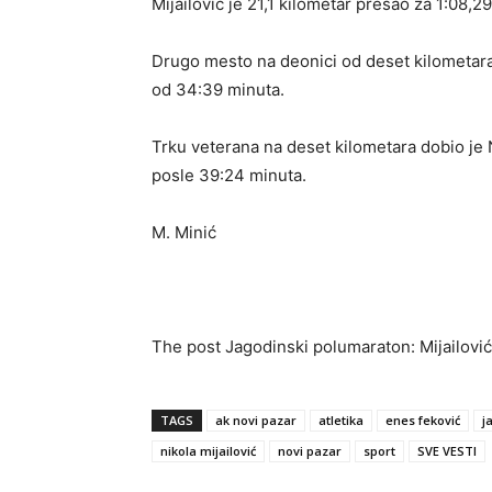
Mijailović je 21,1 kilometar prešao za 1:08,2
Drugo mesto na deonici od deset kilometa
od 34:39 minuta.
Trku veterana na deset kilometara dobio je 
posle 39:24 minuta.
M. Minić
The post Jagodinski polumaraton: Mijailović 
TAGS
ak novi pazar
atletika
enes feković
j
nikola mijailović
novi pazar
sport
SVE VESTI