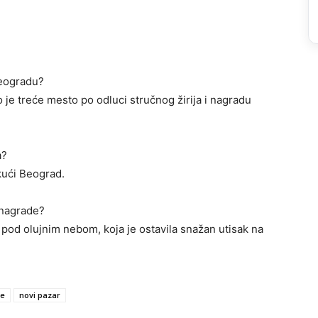
Beogradu?
o je treće mesto po odluci stručnog žirija i nagradu
a?
kući Beograd.
a nagrade?
 pod olujnim nebom, koja je ostavila snažan utisak na
de
novi pazar