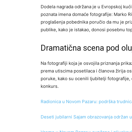
Dodela nagrada održana je u Evropskoj kući
poznata imena domaće fotografije: Marko Ris
proglašenja pobednika poručio da mu je pri
publike, kako je istakao, donosi posebnu t
Dramatična scena pod ol
Na fotografiji koja je osvojila priznanja pr
prema utiscima posetilaca i članova žirija o
poruke, kako su ocenili ljubitelji fotografij
konkurs.
Radionica u Novom Pazaru: podrška trudn
Deseti jubilarni Sajam obrazovanja održan