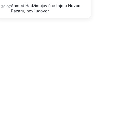
Ahmed Hadžimujović ostaje u Novom
30.07
Pazaru, novi ugovor