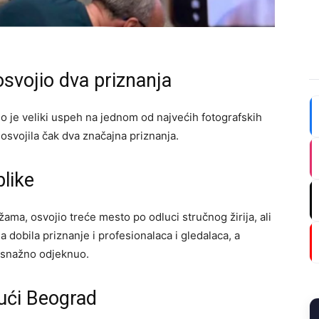
osvojio dva priznanja
io je veliki uspeh na jednom od najvećih fotografskih
 osvojila čak dva značajna priznanja.
like
žama, osvojio treće mesto po odluci stručnog žirija, ali
a dobila priznanje i profesionalaca i gledalaca, a
v snažno odjeknuo.
ući Beograd