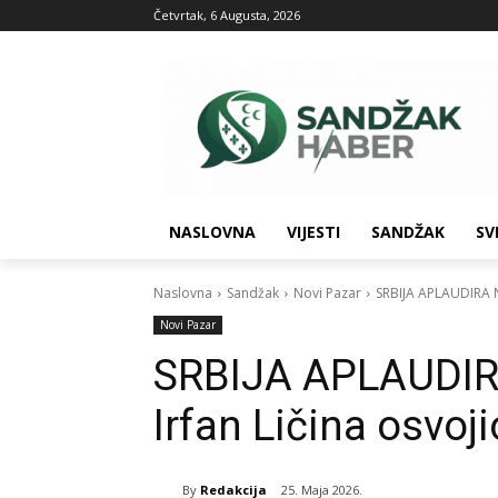
Četvrtak, 6 Augusta, 2026
NASLOVNA
VIJESTI
SANDŽAK
SV
Naslovna
Sandžak
Novi Pazar
SRBIJA APLAUDIRA 
Novi Pazar
SRBIJA APLAUDI
Irfan Ličina osvo
By
Redakcija
25. Maja 2026.