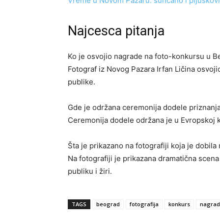
Vreme u Novom Pazaru: sunčano i pljuskovi
Najcesca pitanja
Ko je osvojio nagrade na foto-konkursu u 
Fotograf iz Novog Pazara Irfan Ličina osvoji
publike.
Gde je održana ceremonija dodele priznanj
Ceremonija dodele održana je u Evropskoj 
Šta je prikazano na fotografiji koja je dobil
Na fotografiji je prikazana dramatična scena
publiku i žiri.
TAGS
beograd
fotografija
konkurs
nagra