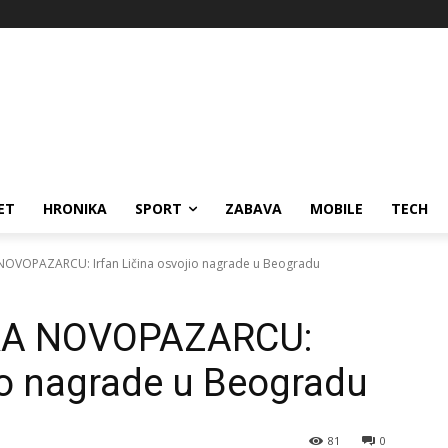
ET
HRONIKA
SPORT
ZABAVA
MOBILE
TECH
NOVOPAZARCU: Irfan Ličina osvojio nagrade u Beogradu
RA NOVOPAZARCU:
jio nagrade u Beogradu
81
0