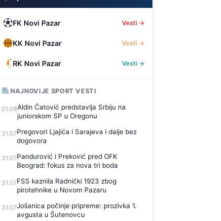
FK Novi Pazar
Vesti →
KK Novi Pazar
Vesti →
RK Novi Pazar
Vesti →
NAJNOVIJE SPORT VESTI
Aldin Ćatović predstavlja Srbiju na
01.08
juniorskom SP u Oregonu
Pregovori Ljajića i Sarajeva i dalje bez
31.07
dogovora
Pandurović i Preković pred OFK
31.07
Beograd: fokus za nova tri boda
FSS kaznila Radnički 1923 zbog
31.07
pirotehnike u Novom Pazaru
Jošanica počinje pripreme: prozivka 1.
31.07
avgusta u Šutenovcu