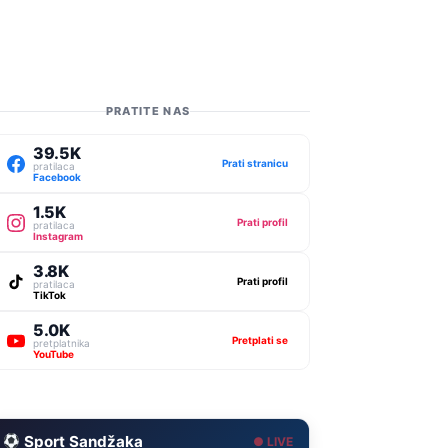
PRATITE NAS
39.5K
Prati stranicu
pratilaca
Facebook
1.5K
Prati profil
pratilaca
Instagram
3.8K
Prati profil
pratilaca
TikTok
5.0K
Pretplati se
pretplatnika
YouTube
Sport Sandžaka
● LIVE