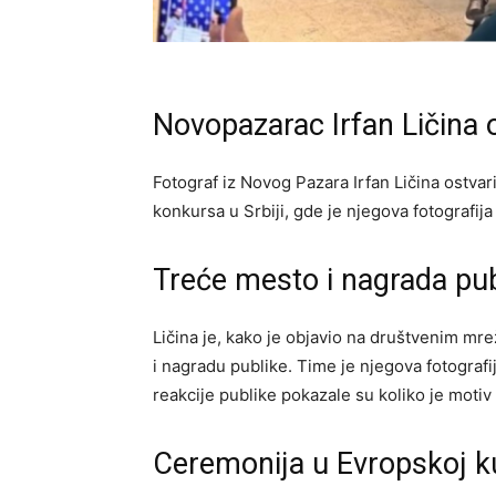
Novopazarac Irfan Ličina 
Fotograf iz Novog Pazara Irfan Ličina ostvar
konkursa u Srbiji, gde je njegova fotografija
Treće mesto i nagrada pub
Ličina je, kako je objavio na društvenim mre
i nagradu publike. Time je njegova fotografij
reakcije publike pokazale su koliko je moti
Ceremonija u Evropskoj k