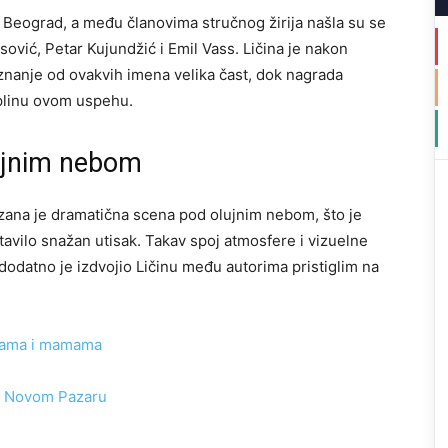
 Beograd, a među članovima stručnog žirija našla su se
ović, Petar Kujundžić i Emil Vass. Ličina je nakon
znanje od ovakvih imena velika čast, dok nagrada
oplinu ovom uspehu.
ujnim nebom
ikazana je dramatična scena pod olujnim nebom, što je
stavilo snažan utisak. Takav spoj atmosfere i vizuelne
e, dodatno je izdvojio Ličinu među autorima pristiglim na
icama i mamama
 u Novom Pazaru