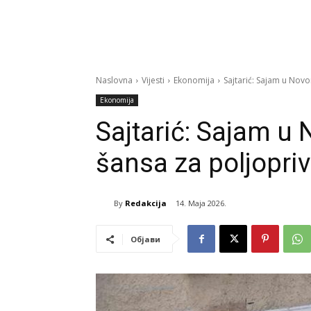
Naslovna
Vijesti
Ekonomija
Sajtarić: Sajam u Nov
Ekonomija
Sajtarić: Sajam u
šansa za poljopri
By
Redakcija
14. Maja 2026.
Објави