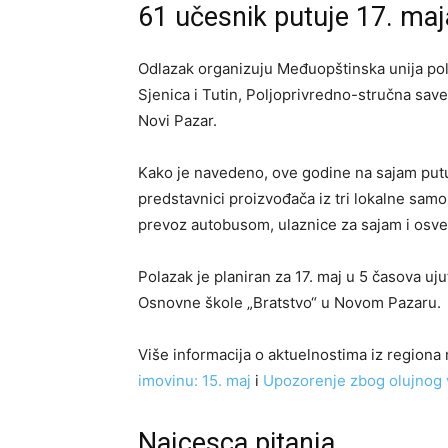
61 učesnik putuje 17. maj
Odlazak organizuju Međuopštinska unija po
Sjenica i Tutin, Poljoprivredno-stručna sa
Novi Pazar.
Kako je navedeno, ove godine na sajam putuj
predstavnici proizvođača iz tri lokalne sa
prevoz autobusom, ulaznice za sajam i osv
Polazak je planiran za 17. maj u 5 časova uj
Osnovne škole „Bratstvo“ u Novom Pazaru.
Više informacija o aktuelnostima iz regiona 
imovinu: 15. maj
i
Upozorenje zbog olujnog 
Najcesca pitanja