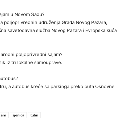
 sajam u Novom Sadu?
ja poljoprivrednih udruženja Grada Novog Pazara,
ručna savetodavna služba Novog Pazara i Evropska kuća
narodni poljoprivredni sajam?
ik iz tri lokalne samouprave.
 autobus?
jutru, a autobus kreće sa parkinga preko puta Osnovne
jam
sjenica
tutin