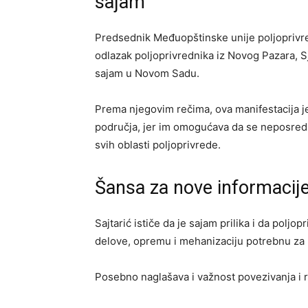
sajam
Predsednik Međuopštinske unije poljoprivre
odlazak poljoprivrednika iz Novog Pazara, S
sajam u Novom Sadu.
Prema njegovim rečima, ova manifestacija 
područja, jer im omogućava da se neposred
svih oblasti poljoprivrede.
Šansa za nove informacij
Sajtarić ističe da je sajam prilika i da pol
delove, opremu i mehanizaciju potrebnu za 
Posebno naglašava i važnost povezivanja i