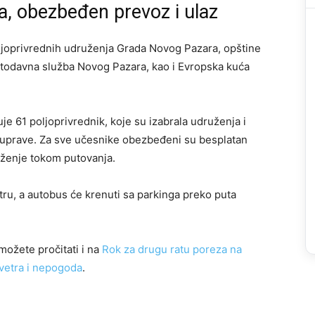
a, obezbeđen prevoz i ulaz
ljoprivrednih udruženja Grada Novog Pazara, opštine
vetodavna služba Novog Pazara, kao i Evropska kuća
e 61 poljoprivrednik, koje su izabrala udruženja i
mouprave. Za sve učesnike obezbeđeni su besplatan
eženje tokom putovanja.
utru, a autobus će krenuti sa parkinga preko puta
možete pročitati i na
Rok za drugu ratu poreza na
vetra i nepogoda
.