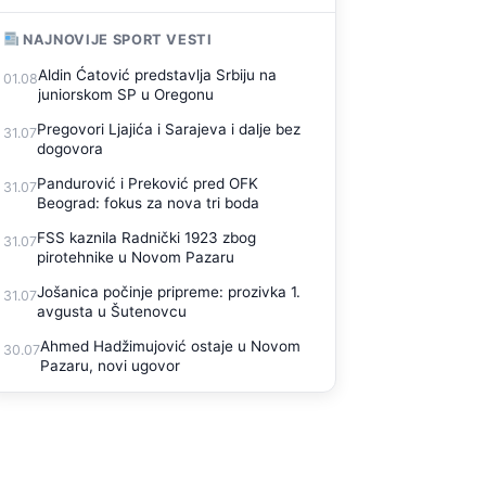
NAJNOVIJE SPORT VESTI
Aldin Ćatović predstavlja Srbiju na
01.08
juniorskom SP u Oregonu
Pregovori Ljajića i Sarajeva i dalje bez
31.07
dogovora
Pandurović i Preković pred OFK
31.07
Beograd: fokus za nova tri boda
FSS kaznila Radnički 1923 zbog
31.07
pirotehnike u Novom Pazaru
Jošanica počinje pripreme: prozivka 1.
31.07
avgusta u Šutenovcu
Ahmed Hadžimujović ostaje u Novom
30.07
Pazaru, novi ugovor