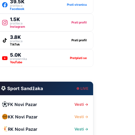
39.5K
Prati stranicu
pratilaca
Facebook
1.5K
Prati profil
pratilaca
Instagram
3.8K
Prati profil
pratilaca
TikTok
5.0K
Pretplati se
pretplatnika
YouTube
Sport Sandžaka
● LIVE
FK Novi Pazar
Vesti →
KK Novi Pazar
Vesti →
RK Novi Pazar
Vesti →