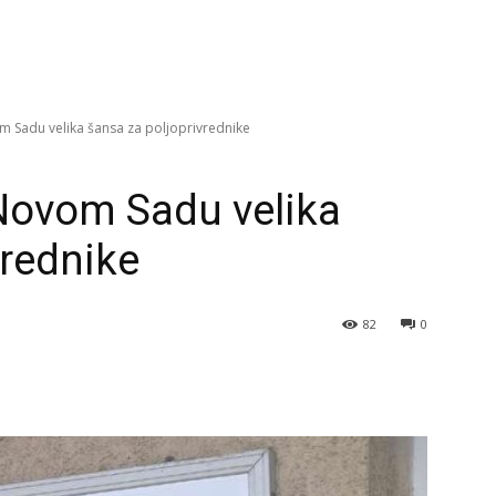
om Sadu velika šansa za poljoprivrednike
 Novom Sadu velika
vrednike
82
0