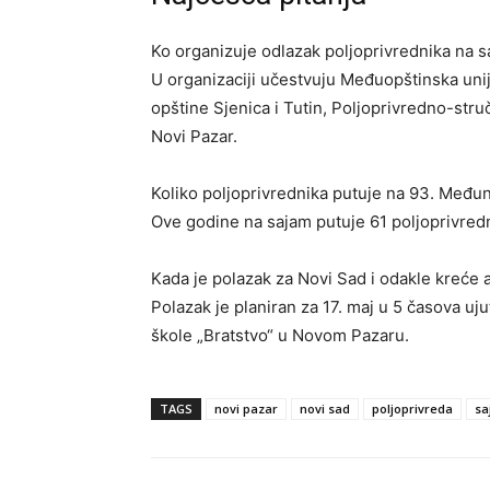
Ko organizuje odlazak poljoprivrednika na
U organizaciji učestvuju Međuopštinska uni
opštine Sjenica i Tutin, Poljoprivredno-st
Novi Pazar.
Koliko poljoprivrednika putuje na 93. Među
Ove godine na sajam putuje 61 poljoprivredn
Kada je polazak za Novi Sad i odakle kreće
Polazak je planiran za 17. maj u 5 časova u
škole „Bratstvo“ u Novom Pazaru.
TAGS
novi pazar
novi sad
poljoprivreda
sa