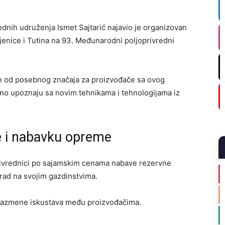
dnih udruženja Ismet Sajtarić najavio je organizovan
jenice i Tutina na 93. Međunarodni poljoprivredni
je od posebnog značaja za proizvođače sa ovog
no upoznaju sa novim tehnikama i tehnologijama iz
e i nabavku opreme
joprivrednici po sajamskim cenama nabave rezervne
rad na svojim gazdinstvima.
 razmene iskustava među proizvođačima.