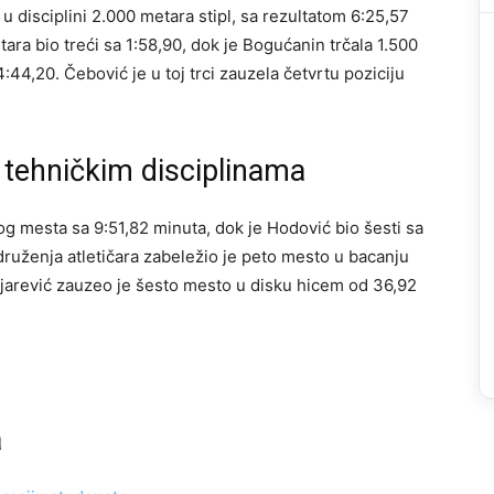
disciplini 2.000 metara stipl, sa rezultatom 6:25,57
tara bio treći sa 1:58,90, dok je Bogućanin trčala 1.500
:44,20. Čebović je u toj trci zauzela četvrtu poziciju
 u tehničkim disciplinama
og mesta sa 9:51,82 minuta, dok je Hodović bio šesti sa
druženja atletičara zabeležio je peto mesto u bacanju
ijarević zauzeo je šesto mesto u disku hicem od 36,92
a