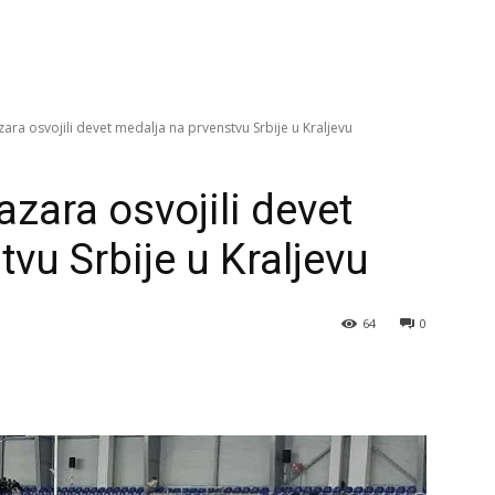
zara osvojili devet medalja na prvenstvu Srbije u Kraljevu
azara osvojili devet
vu Srbije u Kraljevu
64
0