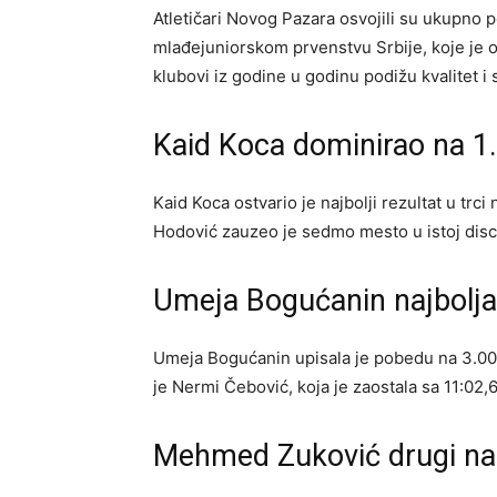
Atletičari Novog Pazara osvojili su ukupno 
mlađejuniorskom prvenstvu Srbije, koje je o
klubovi iz godine u godinu podižu kvalitet 
Kaid Koca dominirao na 1
Kaid Koca ostvario je najbolji rezultat u trci
Hodović zauzeo je sedmo mesto u istoj disc
Umeja Bogućanin najbolja
Umeja Bogućanin upisala je pobedu na 3.000
je Nermi Čebović, koja je zaostala sa 11:02,
Mehmed Zuković drugi na 