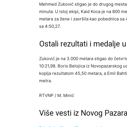
Mehmed Zuković stigao je do drugog mesta u 
minuta. U istoj ekipi, Kaid Koca je na 800 me
metara za žene i završila kao pobednica sa 4
sa 4:50,27.
Ostali rezultati i medalje
Zuković je na 3.000 metara stigao do četvrt
10:21,98. Boris Belojica iz Novopazarskog u
koplja rezultatom 45,50 metara, a Emil Baht
metra.
RTVNP / M. Minić
Više vesti iz Novog Pazar