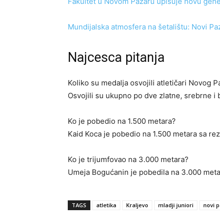
Fakultet u Novom Pazaru upisuje novu gene
Mundijalska atmosfera na šetalištu: Novi Pa
Najcesca pitanja
Koliko su medalja osvojili atletičari Novog P
Osvojili su ukupno po dve zlatne, srebrne i
Ko je pobedio na 1.500 metara?
Kaid Koca je pobedio na 1.500 metara sa re
Ko je trijumfovao na 3.000 metara?
Umeja Bogućanin je pobedila na 3.000 met
TAGS
atletika
Kraljevo
mladji juniori
novi 