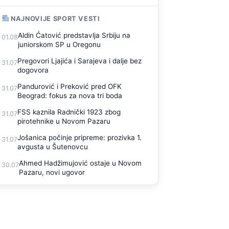
NAJNOVIJE SPORT VESTI
Aldin Ćatović predstavlja Srbiju na
01.08
juniorskom SP u Oregonu
Pregovori Ljajića i Sarajeva i dalje bez
31.07
dogovora
Pandurović i Preković pred OFK
31.07
Beograd: fokus za nova tri boda
FSS kaznila Radnički 1923 zbog
31.07
pirotehnike u Novom Pazaru
Jošanica počinje pripreme: prozivka 1.
31.07
avgusta u Šutenovcu
Ahmed Hadžimujović ostaje u Novom
30.07
Pazaru, novi ugovor