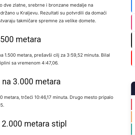
po dve zlatne, srebrne i bronzane medalje na
držano u Kraljevu. Rezultati su potvrdili da domaći
i stvaraju takmičare spremne za velike domete.
.500 metara
 na 1.500 metara, prešavši cilj za 3:59,52 minuta. Bilal
iplini sa vremenom 4:47,06.
 na 3.000 metara
 metara, trčeći 10:46,17 minuta. Drugo mesto pripalo
65.
2.000 metara stipl