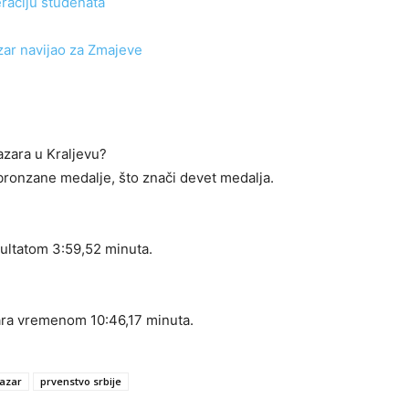
raciju studenata
zar navijao za Zmajeve
azara u Kraljevu?
 bronzane medalje, što znači devet medalja.
zultatom 3:59,52 minuta.
ara vremenom 10:46,17 minuta.
pazar
prvenstvo srbije