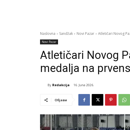
Naslovna
Sandžak
Novi Pazar
Atletičari Novog Pa
Novi Pazar
Atletičari Novog P
medalja na prvenst
By
Redakcija
16. Juna 2026.
Објави