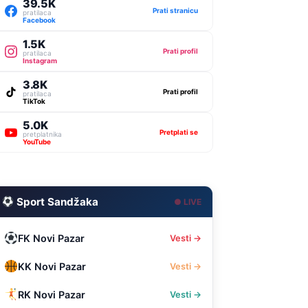
39.5K
Prati stranicu
pratilaca
Facebook
1.5K
Prati profil
pratilaca
Instagram
3.8K
Prati profil
pratilaca
TikTok
5.0K
Pretplati se
pretplatnika
YouTube
Sport Sandžaka
● LIVE
FK Novi Pazar
Vesti →
KK Novi Pazar
Vesti →
RK Novi Pazar
Vesti →