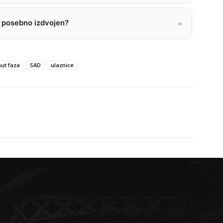
 posebno izdvojen?
ut faza
SAD
ulaznice