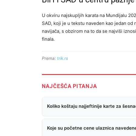
U okviru najskupljih karata na Mundijalu 20
SAD, koji je u tekstu naveden kao jedan od 
navijača, s obzirom na to da se najviši izno
finala.
Prema:
trik.rs
NAJČEŠĆA PITANJA
Koliko koštaju najjeftinije karte za šesn
Koje su početne cene ulaznica navedene