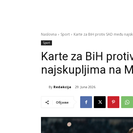
Naslovna
Sport
Karte za BiH protiv SAD među najsk
Sport
Karte za BiH prot
najskupljima na M
By
Redakcija
29. Juna 2026.
Објави