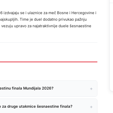
26 izdvajaju se i ulaznice za meč Bosne i Hercegovine i
najskupljih. Time je duel dodatno privukao pažnju
si vezuju upravo za najatraktivnije duele šesnaestine
aestinu finala Mundijala 2026?
 za druge utakmice šesnaestine finala?