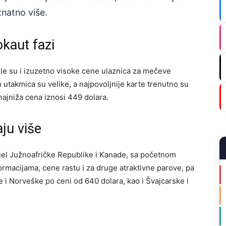
znatno više.
okaut fazi
le su i izuzetno visoke cene ulaznica za mečeve
 utakmica su velike, a najpovoljnije karte trenutno su
najniža cena iznosi 449 dolara.
aju više
el Južnoafričke Republike i Kanade, sa početnom
macijama, cene rastu i za druge atraktivne parove, pa
i Norveške po ceni od 640 dolara, kao i Švajcarske i