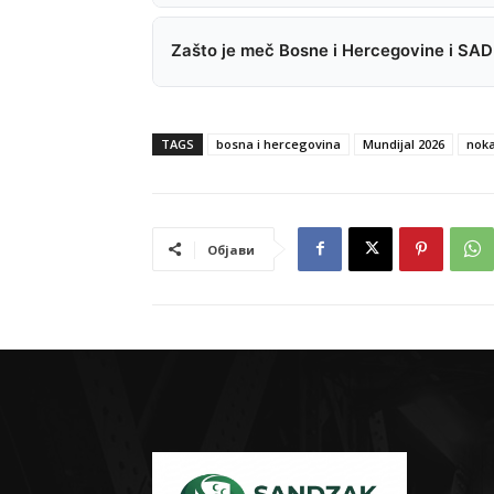
Zašto je meč Bosne i Hercegovine i SAD
TAGS
bosna i hercegovina
Mundijal 2026
noka
Објави