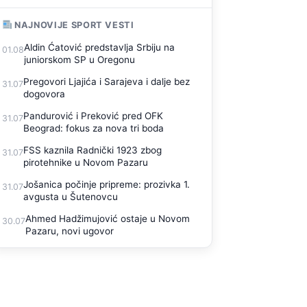
NAJNOVIJE SPORT VESTI
Aldin Ćatović predstavlja Srbiju na
01.08
juniorskom SP u Oregonu
Pregovori Ljajića i Sarajeva i dalje bez
31.07
dogovora
Pandurović i Preković pred OFK
31.07
Beograd: fokus za nova tri boda
FSS kaznila Radnički 1923 zbog
31.07
pirotehnike u Novom Pazaru
Jošanica počinje pripreme: prozivka 1.
31.07
avgusta u Šutenovcu
Ahmed Hadžimujović ostaje u Novom
30.07
Pazaru, novi ugovor