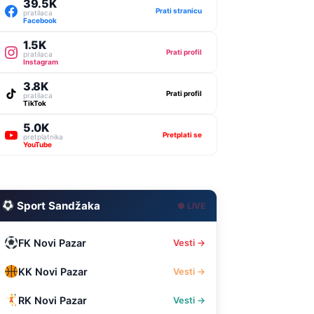
39.5K
Prati stranicu
pratilaca
Facebook
1.5K
Prati profil
pratilaca
Instagram
3.8K
Prati profil
pratilaca
TikTok
5.0K
Pretplati se
pretplatnika
YouTube
Sport Sandžaka
● LIVE
FK Novi Pazar
Vesti →
KK Novi Pazar
Vesti →
RK Novi Pazar
Vesti →