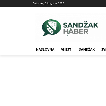
Četvrtak, 6 Augusta, 2026
NASLOVNA
VIJESTI
SANDŽAK
SV