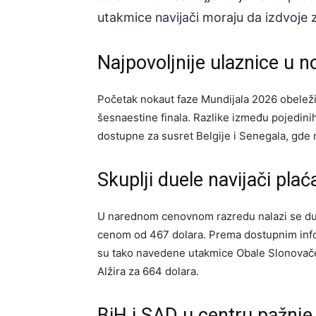
utakmice navijači moraju da izdvoje 
Najpovoljnije ulaznice u n
Početak nokaut faze Mundijala 2026 obeleži
šesnaestine finala. Razlike između pojedinih
dostupne za susret Belgije i Senegala, gde 
Skuplji duele navijači plać
U narednom cenovnom razredu nalazi se du
cenom od 467 dolara. Prema dostupnim infor
su tako navedene utakmice Obale Slonovače 
Alžira za 664 dolara.
BiH i SAD u centru pažnje