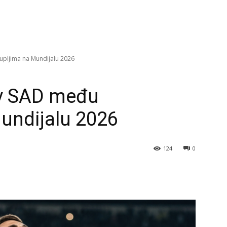
upljima na Mundijalu 2026
iv SAD među
undijalu 2026
124
0