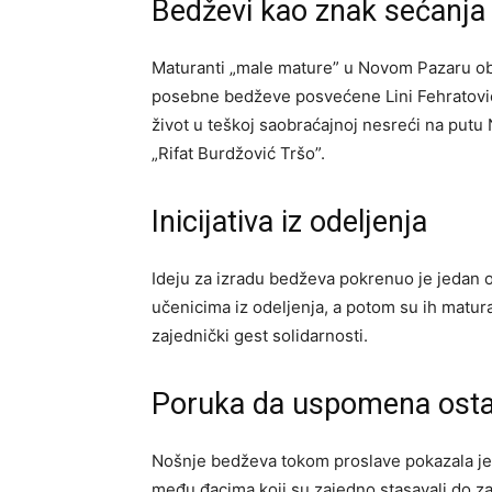
Bedževi kao znak sećanja
Maturanti „male mature” u Novom Pazaru ob
posebne bedževe posvećene Lini Fehratović.
život u teškoj saobraćajnoj nesreći na putu
„Rifat Burdžović Tršo”.
Inicijativa iz odeljenja
Ideju za izradu bedževa pokrenuo je jedan o
učenicima iz odeljenja, a potom su ih matur
zajednički gest solidarnosti.
Poruka da uspomena osta
Nošnje bedževa tokom proslave pokazala je
među đacima koji su zajedno stasavali do za