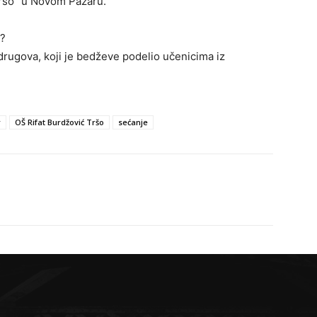
Tršo” u Novom Pazaru.
a?
 drugova, koji je bedževe podelio učenicima iz
r
OŠ Rifat Burdžović Tršo
sećanje