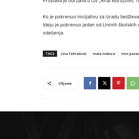
Proslava je održana u OŠ „Rifat Burdžović 
Ko je pokrenuo inicijativu za izradu bedžev
Ideju je pokrenuo jedan od Lininih školskih
odeljenja.
TAGS
Lina Fehratović
mala matura
novi paza
Објави