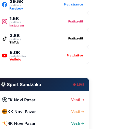
39.5K
Prati stranicu
pratilaca
Facebook
1.5K
Prati profil
pratilaca
Instagram
3.8K
Prati profil
pratilaca
TikTok
5.0K
Pretplati se
pretplatnika
YouTube
Sport Sandžaka
● LIVE
FK Novi Pazar
Vesti →
KK Novi Pazar
Vesti →
RK Novi Pazar
Vesti →