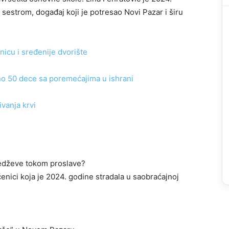
sestrom, događaj koji je potresao Novi Pazar i širu
icu i sređenije dvorište
ano 50 dece sa poremećajima u ishrani
ivanja krvi
bedževe tokom proslave?
čenici koja je 2024. godine stradala u saobraćajnoj