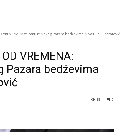
VREMENA: Maturanti iz Novog Pazara bedževima čuvali Linu Fehratović
 OD VREMENA:
og Pazara bedževima
ović
58
0