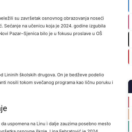
eležili su završetak osnovnog obrazovanja noseći
 Sećanje na učenicu koja je 2024. godine izgubila
 Novi Pazar–Sjenica bilo je u fokusu proslave u OŠ
d Lininih školskih drugova. On je bedževe podelio
anti nosili tokom svečanog programa kao ličnu poruku i
je
 da uspomena na Linu i dalje zauzima posebno mesto
vršetka osnovne škole. Lina Fehratović je 2024.