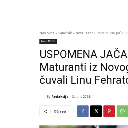
Naslovna
Sandžak
Novi Pazar
USPOMENA JAČA OD 
Novi Pazar
USPOMENA JAČA
Maturanti iz Nov
čuvali Linu Fehrat
By
Redakcija
3. Juna 2026.
Објави