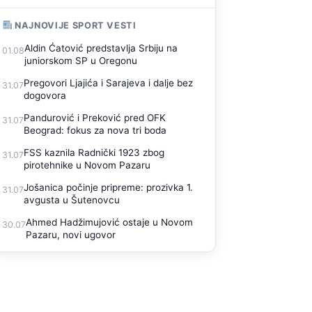
NAJNOVIJE SPORT VESTI
Aldin Ćatović predstavlja Srbiju na
01.08
juniorskom SP u Oregonu
Pregovori Ljajića i Sarajeva i dalje bez
31.07
dogovora
Pandurović i Preković pred OFK
31.07
Beograd: fokus za nova tri boda
FSS kaznila Radnički 1923 zbog
31.07
pirotehnike u Novom Pazaru
Jošanica počinje pripreme: prozivka 1.
31.07
avgusta u Šutenovcu
Ahmed Hadžimujović ostaje u Novom
30.07
Pazaru, novi ugovor