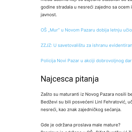
godine stradala u nesreći zajedno sa ocem i 
javnost.
OŠ „Mur” u Novom Pazaru dobija letnju učion
ZZJZ: U savetovalištu za ishranu evidentir
Policija Novi Pazar u akciji dobrovoljnog dar
Najcesca pitanja
Zašto su maturanti iz Novog Pazara nosili 
Bedževi su bili posvećeni LinI Fehratović, u
nesreći, kao znak zajedničkog sećanja.
Gde je održana proslava male mature?