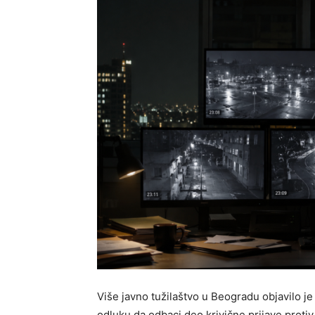
Više javno tužilaštvo u Beogradu objavilo je
odluku da odbaci deo krivične prijave proti