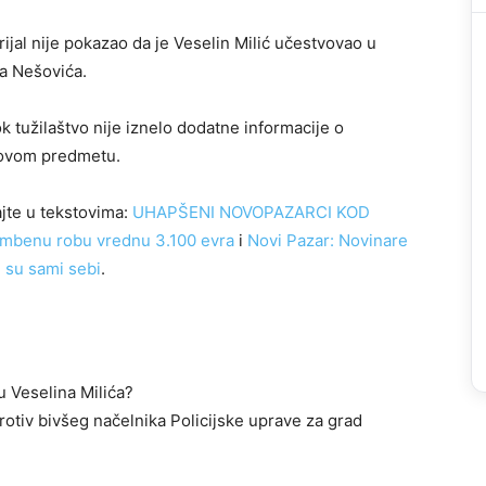
rijal nije pokazao da je Veselin Milić učestvovao u
ra Nešovića.
k tužilaštvo nije iznelo dodatne informacije o
 ovom predmetu.
jte u tekstovima:
UHAPŠENI NOVOPAZARCI KOD
ambenu robu vrednu 3.100 evra
i
Novi Pazar: Novinare
i su sami sebi
.
ju Veselina Milića?
protiv bivšeg načelnika Policijske uprave za grad