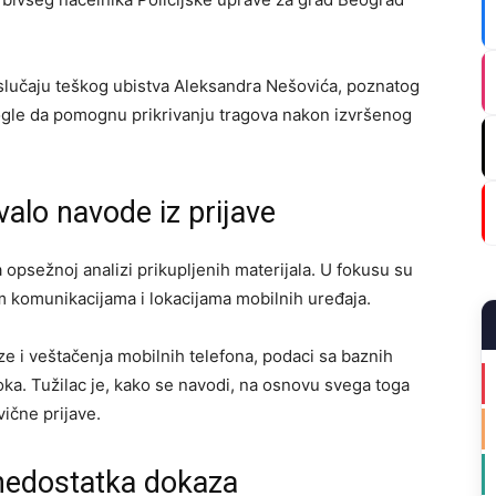
u slučaju teškog ubistva Aleksandra Nešovića, poznatog
ogle da pomognu prikrivanju tragova nakon izvršenog
valo navode iz prijave
opsežnoj analizi prikupljenih materijala. U fokusu su
im komunikacijama i lokacijama mobilnih uređaja.
e i veštačenja mobilnih telefona, podaci sa baznih
doka. Tužilac je, kako se navodi, na osnovu svega toga
ične prijave.
 nedostatka dokaza