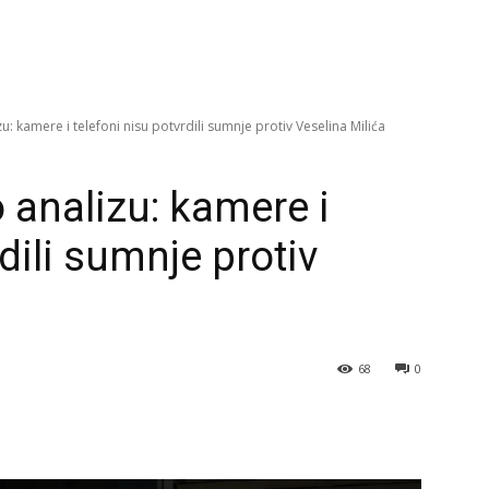
zu: kamere i telefoni nisu potvrdili sumnje protiv Veselina Milića
o analizu: kamere i
dili sumnje protiv
68
0