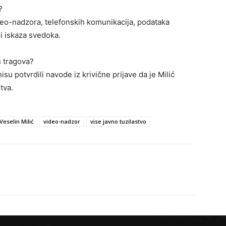
?
deo-nadzora, telefonskih komunikacija, podataka
 i iskaza svedoka.
u tragova?
isu potvrdili navode iz krivične prijave da je Milić
tva.
Veselin Milić
video-nadzor
vise javno tuzilastvo