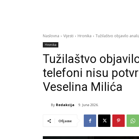
Naslovna
Vijesti
Hronika
Tužilaštvo objavilo anali
Hronika
Tužilaštvo objavil
telefoni nisu potvr
Veselina Milića
By
Redakcija
9. Juna 2026.
Објави