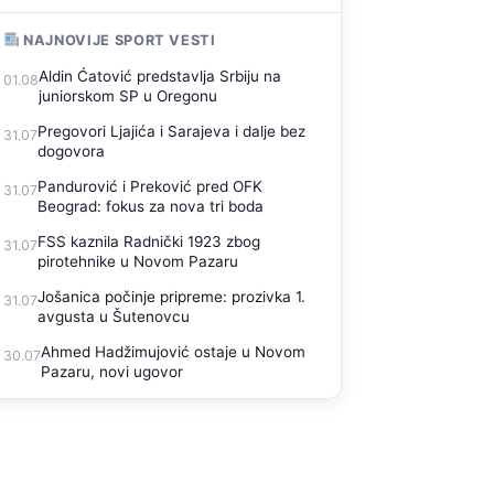
NAJNOVIJE SPORT VESTI
Aldin Ćatović predstavlja Srbiju na
01.08
juniorskom SP u Oregonu
Pregovori Ljajića i Sarajeva i dalje bez
31.07
dogovora
Pandurović i Preković pred OFK
31.07
Beograd: fokus za nova tri boda
FSS kaznila Radnički 1923 zbog
31.07
pirotehnike u Novom Pazaru
Jošanica počinje pripreme: prozivka 1.
31.07
avgusta u Šutenovcu
Ahmed Hadžimujović ostaje u Novom
30.07
Pazaru, novi ugovor