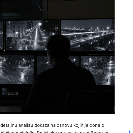
 detaljnu analizu dokaza na osnovu kojih je donelo
v bivšeg načelnika Policijske uprave za grad Beograd