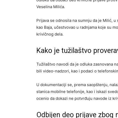
Veselina Milića.
Prijava se odnosila na sumnju da je Milić, 
kao Baja, učestvovao u radnjama koje su m
krivičnog dela.
Kako je tužilaštvo provera
Tužilaštvo navodi da je odluka zasnovana na 
bili video-nadzori, kao i podaci o telefonsk
U dokumentaciji se, prema saopštenju, nalaz
stanica mobilne telefonije, kao i iskazi sve
ocenio da dokazi ne potvrđuju navode iz kriv
Odbijen deo prijave zbog