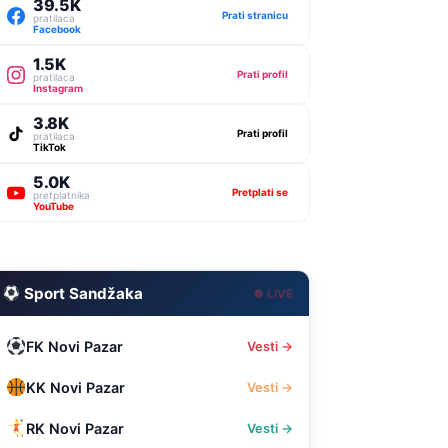
39.5K
Prati stranicu
pratilaca
Facebook
1.5K
Prati profil
pratilaca
Instagram
3.8K
Prati profil
pratilaca
TikTok
5.0K
Pretplati se
pretplatnika
YouTube
Sport Sandžaka
● LIVE
FK Novi Pazar
Vesti →
KK Novi Pazar
Vesti →
RK Novi Pazar
Vesti →