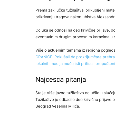
Prema zaključku tužilaštva, prikupljeni mate
prikrivanju tragova nakon ubistva Aleksand
Odluka se odnosi na deo krivične prijave, do
eventualnim drugim procesnim koracima u
Više o aktuelnim temama iz regiona pogleda
GRANICE: Pokušali da prokrijumčare prehr
lokalnih medija muče isti pritisci, prepušten
Najcesca pitanja
Šta je Više javno tužilaštvo odlučilo u sluča
Tužilaštvo je odbacilo deo krivične prijave 
Beograd Veselina Milića.