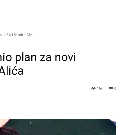
dnički i Semira Alića
io plan za novi
Alića
162
0