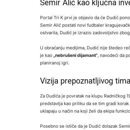
Semir Alić kao ključna inve
Portal Tri K prvi je objavio da će Dudić pon
Semir Alić postati novi fudbaler kragujevač
ostvarila, Dudić je izrazio zadovoljstvo zbo
U obraćanju medijima, Dudić nije štedeo reči
je kao
„nebrušeni dijamant“
, navodeći da po
planiranoj igri.
Vizija prepoznatljivog tim
Za Dudića je povratak na klupu Radničkog 1
predstavlja kao priliku da se tim gradi kora
uklapaju u način na koji želi da ekipa funkci
Posebno se ističe da je Dudić dolazak Semir