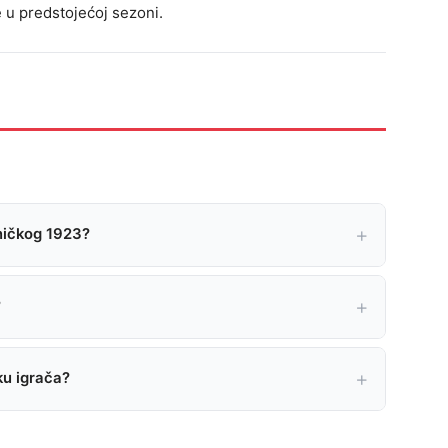
 u predstojećoj sezoni.
ničkog 1923?
?
sku igrača?