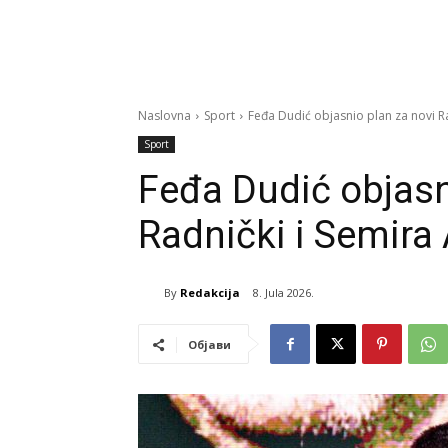
Naslovna
Sport
Feđa Dudić objasnio plan za novi Ra
Sport
Feđa Dudić objasn
Radnički i Semira 
By
Redakcija
8. Jula 2026.
Објави