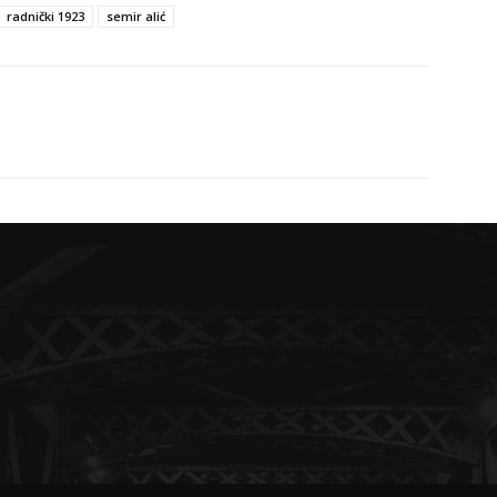
radnički 1923
semir alić