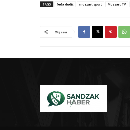
TAGS
feđa dudić
mozzart sport
Mozzart TV
Објави