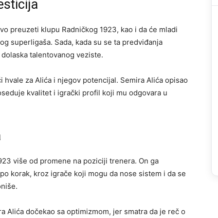
sticija
ovo preuzeti klupu Radničkog 1923, kao i da će mladi
kog superligaša. Sada, kada su se ta predviđanja
g dolaska talentovanog veziste.
 hvale za Alića i njegov potencijal. Semira Alića opisao
seduje kvalitet i igrački profil koji mu odgovara u
a
923 više od promene na poziciji trenera. On ga
k po korak, kroz igrače koji mogu da nose sistem i da se
oniše.
a Alića dočekao sa optimizmom, jer smatra da je reč o