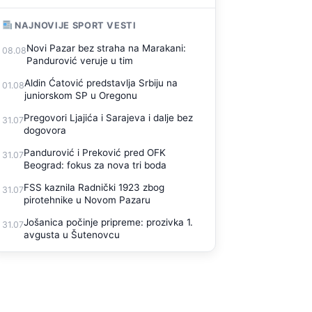
NAJNOVIJE SPORT VESTI
Novi Pazar bez straha na Marakani:
08.08
Pandurović veruje u tim
Aldin Ćatović predstavlja Srbiju na
01.08
juniorskom SP u Oregonu
Pregovori Ljajića i Sarajeva i dalje bez
31.07
dogovora
Pandurović i Preković pred OFK
31.07
Beograd: fokus za nova tri boda
FSS kaznila Radnički 1923 zbog
31.07
pirotehnike u Novom Pazaru
Jošanica počinje pripreme: prozivka 1.
31.07
avgusta u Šutenovcu