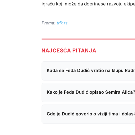
igraču koji može da doprinese razvoju ekipe
Prema:
trik.rs
NAJČEŠĆA PITANJA
Kada se Feđa Dudić vratio na klupu Rad
Kako je Feđa Dudić opisao Semira Alića
Gde je Dudić govorio o viziji tima i dola