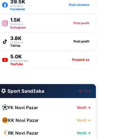
39.5K
Prati stranicu
pratilaca
Facebook
1.5K
Prati profil
pratilaca
Instagram
3.8K
Prati profil
pratilaca
TikTok
5.0K
Pretplati se
pretplatnika
YouTube
Sport Sandžaka
● LIVE
FK Novi Pazar
Vesti →
KK Novi Pazar
Vesti →
RK Novi Pazar
Vesti →