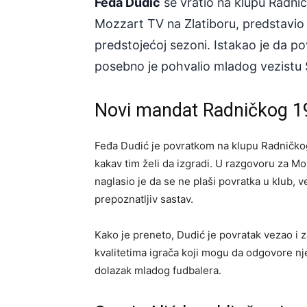
Feđa Dudić
se vratio na klupu Radni
Mozzart TV na Zlatiboru, predstavio v
predstojećoj sezoni. Istakao je da po
posebno je pohvalio mladog vezistu 
Novi mandat Radničkog 1
Feđa Dudić je povratkom na klupu Radničk
kakav tim želi da izgradi. U razgovoru za Mo
naglasio je da se ne plaši povratka u klub,
prepoznatljiv sastav.
Kako je preneto, Dudić je povratak vezao i z
kvalitetima igrača koji mogu da odgovore n
dolazak mladog fudbalera.