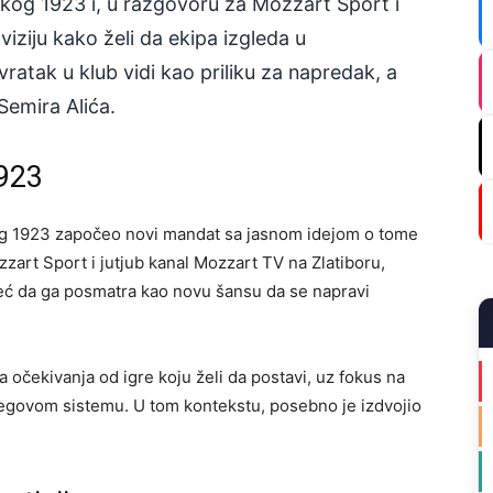
čkog 1923 i, u razgovoru za Mozzart Sport i
iziju kako želi da ekipa izgleda u
vratak u klub vidi kao priliku za napredak, a
Semira Alića.
923
og 1923 započeo novi mandat sa jasnom idejom o tome
zzart Sport i jutjub kanal Mozzart TV na Zlatiboru,
 već da ga posmatra kao novu šansu da se napravi
a očekivanja od igre koju želi da postavi, uz fokus na
jegovom sistemu. U tom kontekstu, posebno je izdvojio