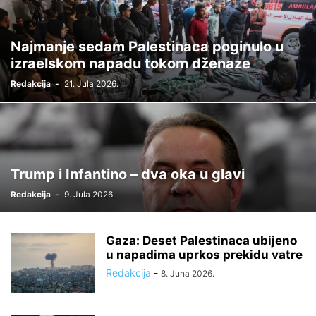
Najmanje sedam Palestinaca poginulo u
izraelskom napadu tokom dženaze
Redakcija
-
21. Jula 2026.
Trump i Infantino – dva oka u glavi
Redakcija
-
9. Jula 2026.
Gaza: Deset Palestinaca ubijeno
u napadima uprkos prekidu vatre
Redakcija
-
8. Juna 2026.