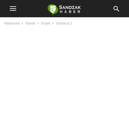
Naslovna
Vijesti
Svijet
Stranica 2