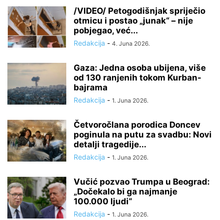
/VIDEO/ Petogodišnjak spriječio
otmicu i postao „junak“ – nije
pobjegao, već...
Redakcija
-
4. Juna 2026.
Gaza: Jedna osoba ubijena, više
od 130 ranjenih tokom Kurban-
bajrama
Redakcija
-
1. Juna 2026.
Četvoročlana porodica Doncev
poginula na putu za svadbu: Novi
detalji tragedije...
Redakcija
-
1. Juna 2026.
Vučić pozvao Trumpa u Beograd:
„Dočekalo bi ga najmanje
100.000 ljudi“
Redakcija
-
1. Juna 2026.