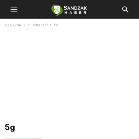
Naslovna
Ključne reči
5g
5g