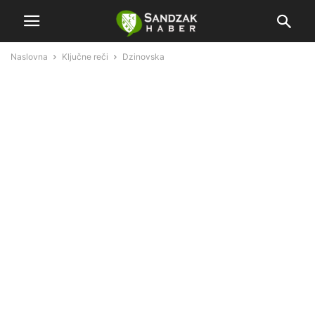
Naslovna
Ključne reči
Dzinovska