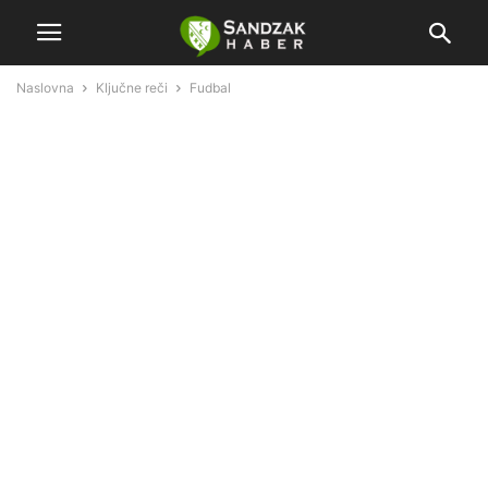
Naslovna
Ključne reči
Fudbal