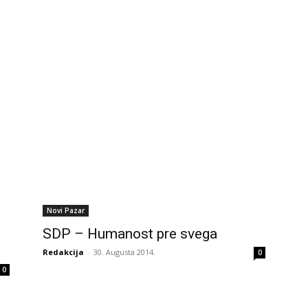
Novi Pazar
SDP – Humanost pre svega
Redakcija
-
30. Augusta 2014.
0
0