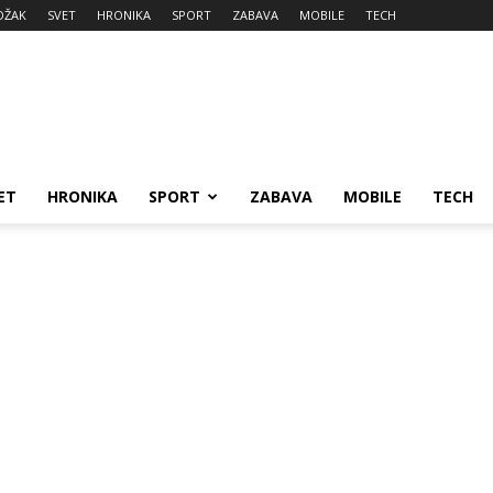
DŽAK
SVET
HRONIKA
SPORT
ZABAVA
MOBILE
TECH
ET
HRONIKA
SPORT
ZABAVA
MOBILE
TECH