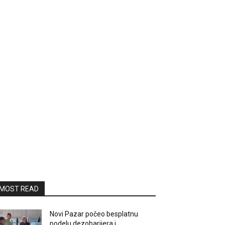
MOST READ
Novi Pazar počeo besplatnu
podelu dezobarijera i