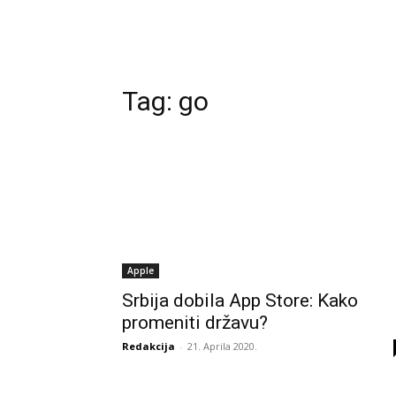
Tag:
go
Apple
Srbija dobila App Store: Kako
promeniti državu?
Redakcija
-
21. Aprila 2020.