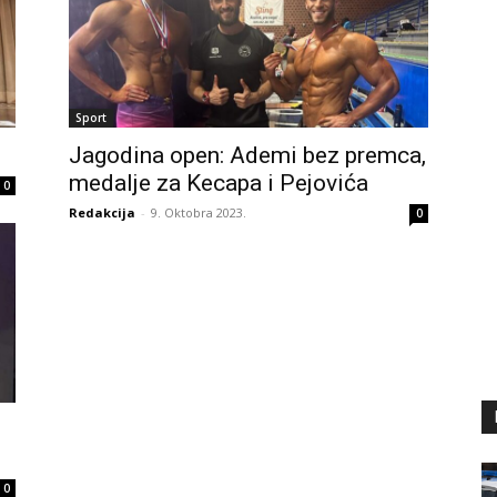
Sport
Jagodina open: Ademi bez premca,
medalje za Kecapa i Pejovića
0
Redakcija
-
9. Oktobra 2023.
0
0