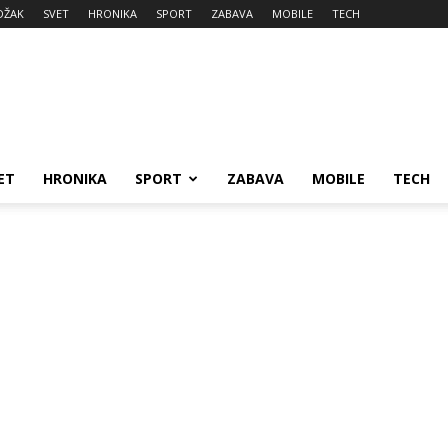
DŽAK
SVET
HRONIKA
SPORT
ZABAVA
MOBILE
TECH
ET
HRONIKA
SPORT
ZABAVA
MOBILE
TECH