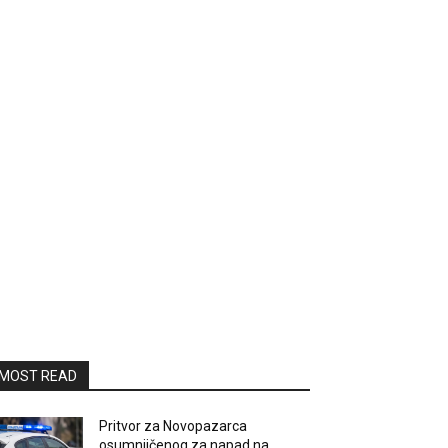
MOST READ
Pritvor za Novopazarca
osumnjičenog za napad na