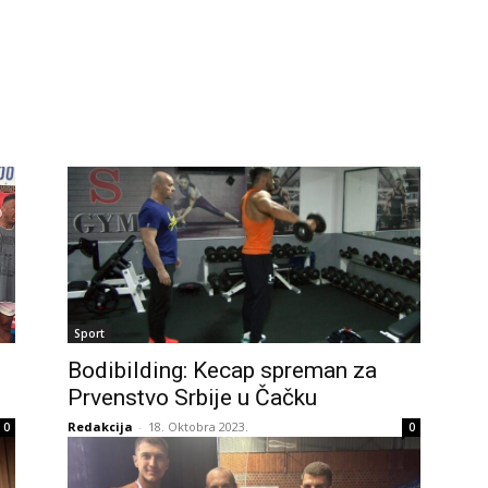
Sport
Bodibilding: Kecap spreman za
Prvenstvo Srbije u Čačku
Redakcija
-
18. Oktobra 2023.
0
0