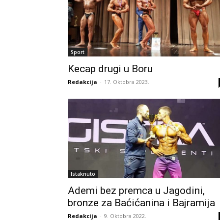
Sport
Kecap drugi u Boru
Redakcija
-
17. Oktobra 2023.
Istaknuto
Ademi bez premca u Jagodini,
bronze za Baćićanina i Bajramija
Redakcija
-
9. Oktobra 2022.