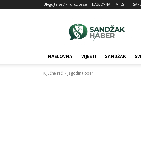
Ulogujte se / Pridružite se
NASLOVNA
VIJESTI
SAN
SandžakHaber:
Vaš
izvor
najnovijih
vesti
iz
NASLOVNA
VIJESTI
SANDŽAK
SV
Sandžaka
Ključne reči
Jagodina open