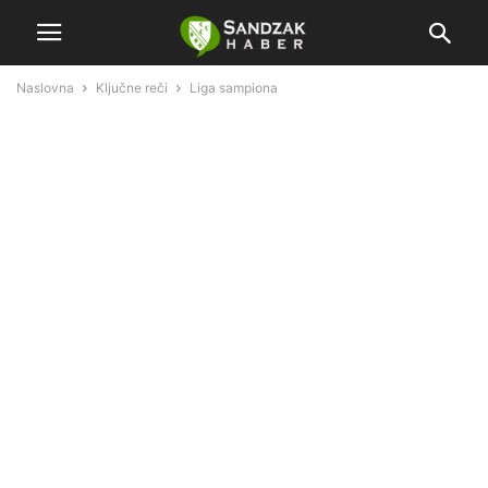
Naslovna
Ključne reči
Liga sampiona