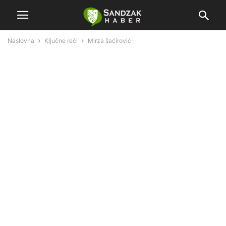
Naslovna
Ključne reči
Mirza šaćirović