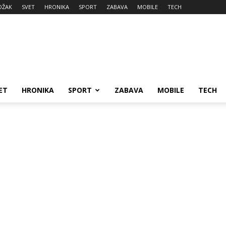
DŽAK
SVET
HRONIKA
SPORT
ZABAVA
MOBILE
TECH
ET
HRONIKA
SPORT
ZABAVA
MOBILE
TECH