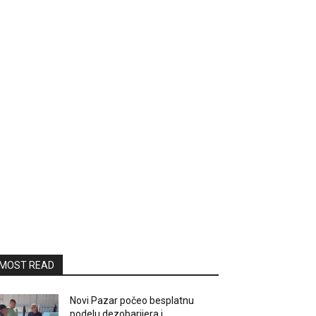
MOST READ
Novi Pazar počeo besplatnu
podelu dezobarijera i