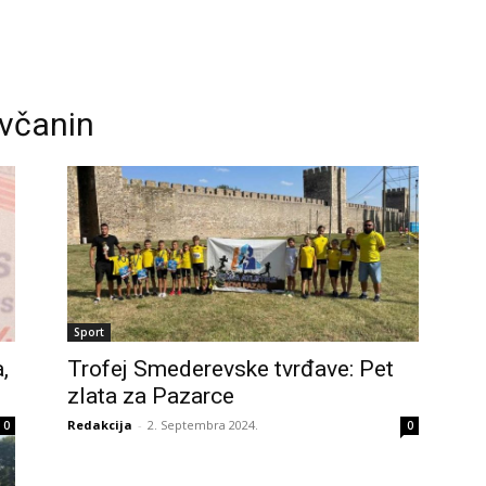
včanin
Sport
,
Trofej Smederevske tvrđave: Pet
zlata za Pazarce
Redakcija
-
2. Septembra 2024.
0
0