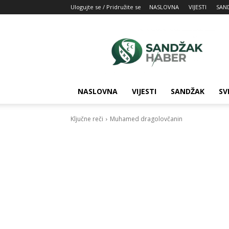
Ulogujte se / Pridružite se
NASLOVNA
VIJESTI
SAN
SandžakHaber:
Vaš
izvor
najnovijih
vesti
iz
NASLOVNA
VIJESTI
SANDŽAK
SV
Sandžaka
Ključne reči
Muhamed dragolovčanin