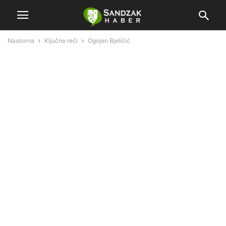
Naslovna
Ključne reči
Ognjen Bjeličić