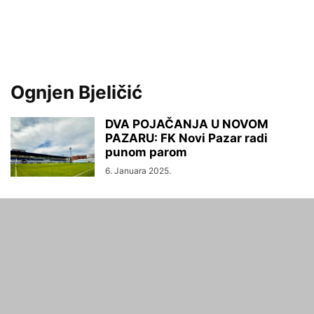
Ognjen Bjeličić
DVA POJAČANJA U NOVOM
PAZARU: FK Novi Pazar radi
punom parom
6. Januara 2025.