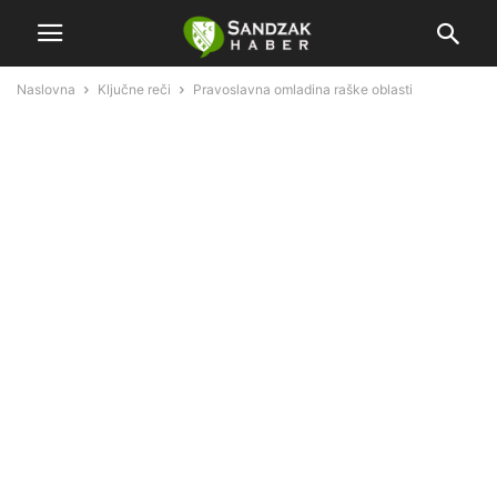
Naslovna
Ključne reči
Pravoslavna omladina raške oblasti