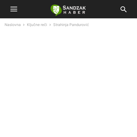
Naslovna
Ključne reči
Strahinja Pandurović