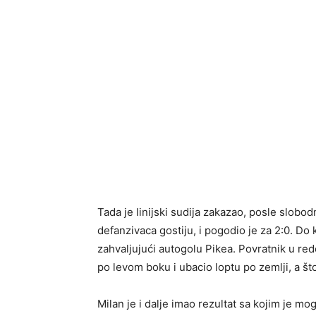
Tada je linijski sudija zakazao, posle slobod
defanzivaca gostiju, i pogodio je za 2:0. Do 
zahvaljujući autogolu Pikea. Povratnik u red
po levom boku i ubacio loptu po zemlji, a 
Milan je i dalje imao rezultat sa kojim je m