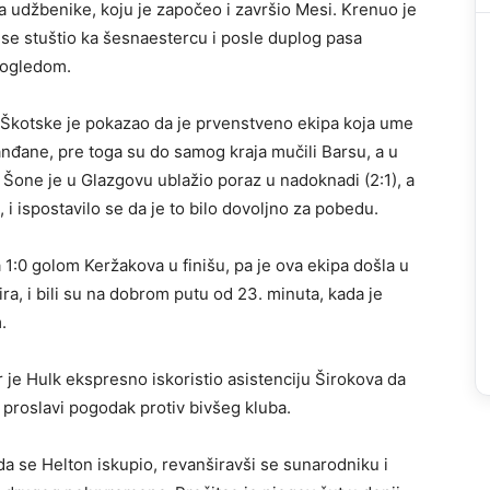
za udžbenike, koju je započeo i završio Mesi. Krenuo je
se stuštio ka šesnaestercu i posle duplog pasa
 pogledom.
 Škotske je pokazao da je prvenstveno ekipa koja ume
nđane, pre toga su do samog kraja mučili Barsu, a u
Šone je u Glazgovu ublažio poraz u nadoknadi (2:1), a
 i ispostavilo se da je to bilo dovoljno za pobedu.
 1:0 golom Keržakova u finišu, pa je ova ekipa došla u
, i bili su na dobrom putu od 23. minuta, kada je
.
r je Hulk ekspresno iskoristio asistenciju Širokova da
da proslavi pogodak protiv bivšeg kluba.
ada se Helton iskupio, revanširavši se sunarodniku i