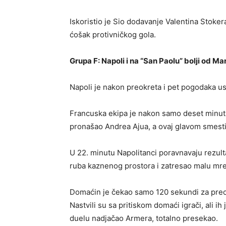
Iskoristio je Sio dodavanje Valentina Stoke
ćošak protivničkog gola.
Grupa F: Napoli i na “San Paolu” bolji od 
Napoli je nakon preokreta i pet pogodaka us
Francuska ekipa je nakon samo deset minuta
pronašao Andrea Ajua, a ovaj glavom smesti
U 22. minutu Napolitanci poravnavaju rezulta
ruba kaznenog prostora i zatresao malu m
Domaćin je čekao samo 120 sekundi za preok
Nastvili su sa pritiskom domaći igrači, ali ih
duelu nadjačao Armera, totalno presekao.