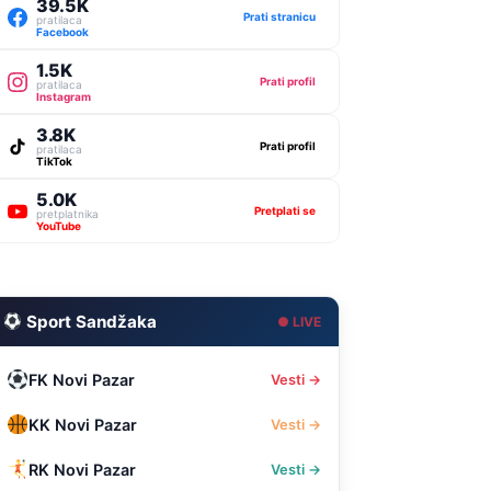
39.5K
Prati stranicu
pratilaca
Facebook
1.5K
Prati profil
pratilaca
Instagram
3.8K
Prati profil
pratilaca
TikTok
5.0K
Pretplati se
pretplatnika
YouTube
Sport Sandžaka
● LIVE
FK Novi Pazar
Vesti →
KK Novi Pazar
Vesti →
RK Novi Pazar
Vesti →