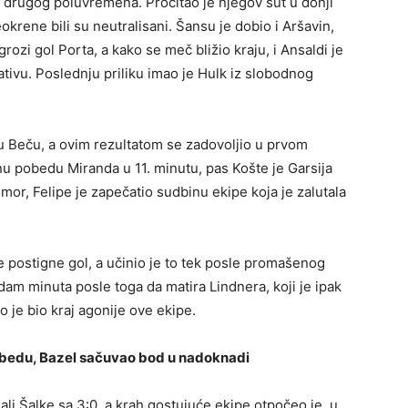
drugog poluvremena. Pročitao je njegov šut u donji
okrene bili su neutralisani. Šansu je dobio i Aršavin,
zi gol Porta, a kako se meč bližio kraju, i Ansaldi je
tativu. Poslednju priliku imao je Hulk iz slobodnog
u Beču, a ovim rezultatom se zadovoljio u prvom
u pobedu Miranda u 11. minutu, pas Košte je Garsija
dmor, Felipe je zapečatio sudbinu ekipe koja je zalutala
e postigne gol, a učinio je to tek posle promašenog
am minuta posle toga da matira Lindnera, koji je ipak
to je bio kraj agonije ove ekipe.
pobedu, Bazel sačuvao bod u nadoknadi
ali Šalke sa 3:0, a krah gostujuće ekipe otpočeo je, u