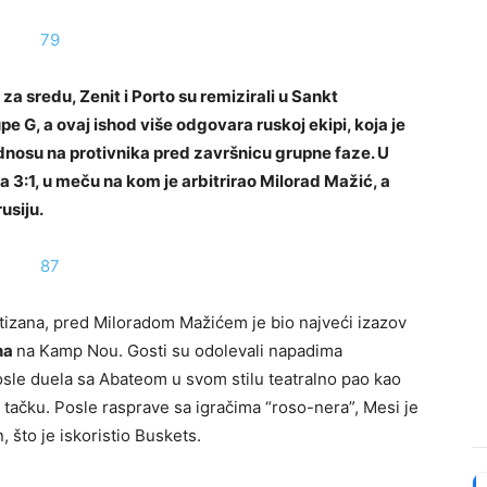
 sredu, Zenit i Porto su remizirali u Sankt
pe G, a ovaj ishod više odgovara ruskoj ekipi, koja je
 odnosu na protivnika pred završnicu grupne faze. U
a 3:1, u meču na kom je arbitrirao Milorad Mažić, a
usiju.
tizana, pred Miloradom Mažićem je bio najveći izazov
na
na Kamp Nou. Gosti su odolevali napadima
osle duela sa Abateom u svom stilu teatralno pao kao
 tačku. Posle rasprave sa igračima “roso-nera”, Mesi je
, što je iskoristio Buskets.