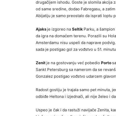
drugačijem ishodu. Goste je slomila akcija 
od same sredine, dodao Fabregasu, a zatim 
Abijatiju je samo preostalo da isprati loptu
Ajaks
je izgoreo na
Seltik
Parku, a šampion
da igra na domaćem terenu. Porazili su Hola
Amsterdamu nisu uspeli da naprave podvig. 
sada je postigao gol za vođstvo u 51. minutu,
Zenit
je na gostovanju već pobedio
Porto
sa
Sankt Petersburg sa namerom da se revanšira
Gonzalez postigao vođstvo udarcem glavom
Radost gostiju je trajala samo pet minuta, je
odbiđe Heltona i izjednači, ali nije želeo i 
Uspeo je čak i da rastuži navijače Zenita, k