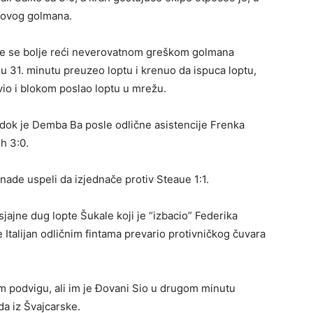
hovog golmana.
že se bolje reći neverovatnom greškom golmana
 u 31. minutu preuzeo loptu i krenuo da ispuca loptu,
avio i blokom poslao loptu u mrežu.
 dok je Demba Ba posle odlične asistencije Frenka
h 3:0.
ade uspeli da izjednače protiv Steaue 1:1.
jajne dug lopte Šukale koji je “izbacio” Federika
e Italijan odličnim fintama prevario protivničkog čuvara
m podvigu, ali im je Đovani Sio u drugom minutu
a iz Švajcarske.