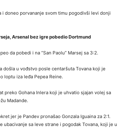
ra i doneo porvananje svom timu pogodivši levi donji
Marseja, Arsenal bez igre pobedio Dortmund
peo da pobedi i na “San Paolu” Marsej sa 3:2.
 došla u vođstvo posle centaršuta Tovana koji je
o loptu iza leđa Pepea Reine.
t preko Gohana Inlera koji je uhvatio sjajan volej sa
režu Madande.
ret jer je Pandev pronašao Gonzala Iguaina za 2:1.
 je ubacivanje sa leve strane i pogodak Tovana, koji je u