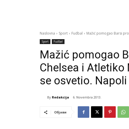
Naslovna
Sport
Fudbal
Mažić pomogao Barsi protiv
Sport
Fudbal
Mažić pomogao Bar
Chelsea i Atletiko
se osvetio. Napoli 
By
Redakcija
6. Novembra 2013.
Објави