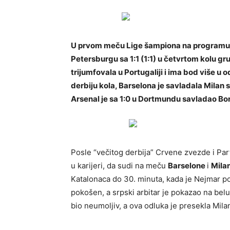
U prvom meču Lige šampiona na programu za
Petersburgu sa 1:1 (1:1) u četvrtom kolu gru
trijumfovala u Portugaliji i ima bod više u
derbiju kola, Barselona je savladala Milan s
Arsenal je sa 1:0 u Dortmundu savladao Bor
Posle “večitog derbija” Crvene zvezde i Par
u karijeri, da sudi na meču
Barselone
i
Mila
Katalonaca do 30. minuta, kada je Nejmar p
pokošen, a srpski arbitar je pokazao na belu
bio neumoljiv, a ova odluka je presekla Milan