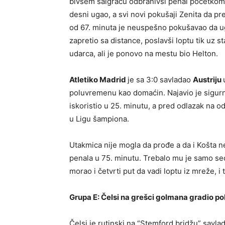
bivšem saigraču odbranivši penal početkom 
desni ugao, a svi novi pokušaji Zenita da pre
od 67. minuta je neuspešno pokušavao da ugro
zapretio sa distance, poslavši loptu tik uz s
udarca, ali je ponovo na mestu bio Helton.
Atletiko Madrid
je sa 3:0 savladao
Austriju
poluvremenu kao domaćin. Najavio je sigurn
iskoristio u 25. minutu, a pred odlazak na o
u Ligu šampiona.
Utakmica nije mogla da prođe a da i Košta n
penala u 75. minutu. Trebalo mu je samo sed
morao i četvrti put da vadi loptu iz mreže, i 
Grupa E: Čelsi na grešci golmana gradio 
Čelsi je rutinski na “Stemford bridžu” savlad