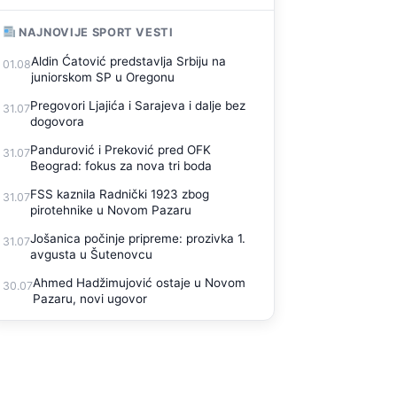
NAJNOVIJE SPORT VESTI
Aldin Ćatović predstavlja Srbiju na
01.08
juniorskom SP u Oregonu
Pregovori Ljajića i Sarajeva i dalje bez
31.07
dogovora
Pandurović i Preković pred OFK
31.07
Beograd: fokus za nova tri boda
FSS kaznila Radnički 1923 zbog
31.07
pirotehnike u Novom Pazaru
Jošanica počinje pripreme: prozivka 1.
31.07
avgusta u Šutenovcu
Ahmed Hadžimujović ostaje u Novom
30.07
Pazaru, novi ugovor