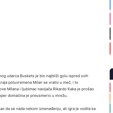
nog udarca Buskets je bio najbliži golu ispred svih
kraja poluvremena Milan se vratio u meč, i to
ove Milana i ljubimac navijača Rikardo Kaka je prošao
štoper domaćina je preusmerio u mrežu.
ogao da se nada nekom iznenađenju, ali igra je vodila ka