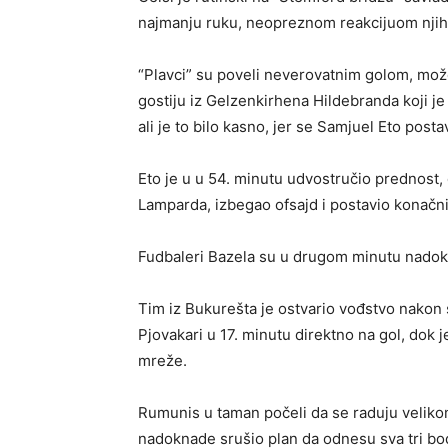
najmanju ruku, neopreznom reakcijuom nji
“Plavci” su poveli neverovatnim golom, mo
gostiju iz Gelzenkirhena Hildebranda koji je
ali je to bilo kasno, jer se Samjuel Eto post
Eto je u u 54. minutu udvostručio prednost,
Lamparda, izbegao ofsajd i postavio konačni
Fudbaleri Bazela su u drugom minutu nadokn
Tim iz Bukurešta je ostvario vođstvo nakon s
Pjovakari u 17. minutu direktno na gol, dok j
mreže.
Rumunis u taman počeli da se raduju veliko
nadoknade srušio plan da odnesu sva tri bod